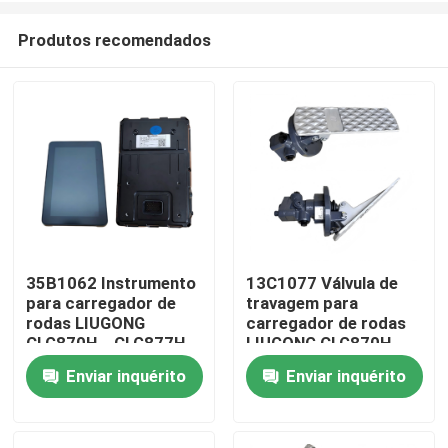
Produtos recomendados
35B1062 Instrumento
13C1077 Válvula de
para carregador de
travagem para
Casa
rodas LIUGONG
carregador de rodas
CLG870H、CLG877H
LIUGONG CLG870H、
CLG886H、CLG888H
CLG877H CLG886H、
Enviar inquérito
Enviar inquérito
Produtos
CLG888H
Vídeos