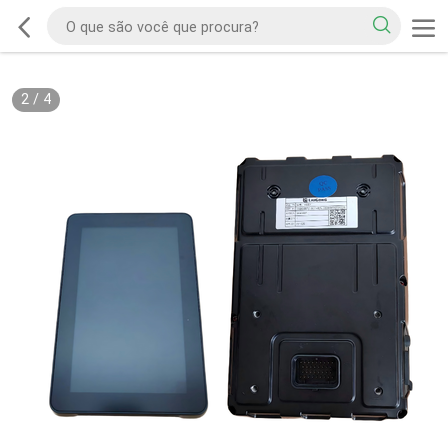
2
/
4