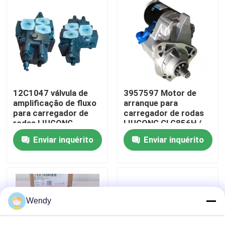
Sobre nós
Excursão da fábrica
Controle da qualidade
12C1047 válvula de
3957597 Motor de
amplificação de fluxo
arranque para
para carregador de
carregador de rodas
rodas LIUGONG
LIUGONG CLG856H /
Contacte-nos
CLG855 / CLG855N
870H / 888 / 899
Enviar inquérito
Enviar inquérito
CLG856 / CLG856H
Excavadora 925D /
CLG835 / CLG836
930D / 936D Motor
Notícia
QSC8.3 / ISC8.3
Casos
Wendy
Blogue