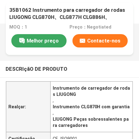
35B1062 Instrumento para carregador de rodas
LIUGONG CLG870H、CLG877H CLG886H、
CLG888H
MOQ：1
Preço：Negotiated
Melhor preço
Contacte-nos
DESCRIçãO DE PRODUTO
Instrumento de carregador de roda
s LIUGONG
,
Realçar:
Instrumento CLG870H com garantia
,
LIUGONG Peças sobressalentes pa
ra carregadores
Certificação
CE, ISO9001