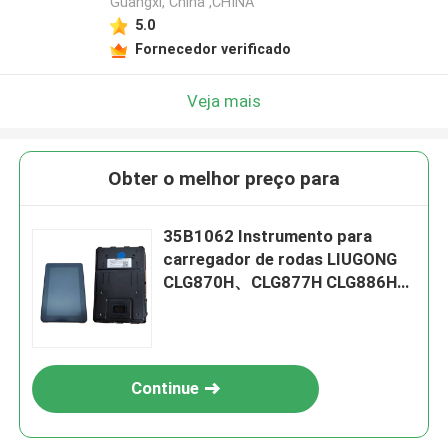
Guangxi, China ,CHINA
5.0
Fornecedor verificado
Veja mais
Obter o melhor preço para
35B1062 Instrumento para
carregador de rodas LIUGONG
CLG870H、CLG877H CLG886H、
CLG888H
Continue