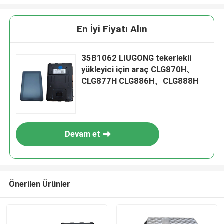
En İyi Fiyatı Alın
35B1062 LIUGONG tekerlekli
yükleyici için araç CLG870H、
CLG877H CLG886H、CLG888H
Devam et
Önerilen Ürünler