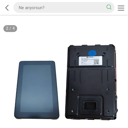
2
/
4