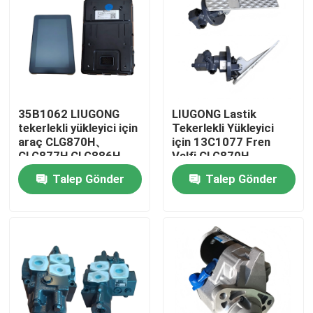
35B1062 LIUGONG
LIUGONG Lastik
tekerlekli yükleyici için
Tekerlekli Yükleyici
araç CLG870H、
için 13C1077 Fren
CLG877H CLG886H、
Valfi CLG870H、
CLG888H
CLG877H CLG886H、
Talep Gönder
Talep Gönder
CLG888H
Ev
Ürünler
videolar