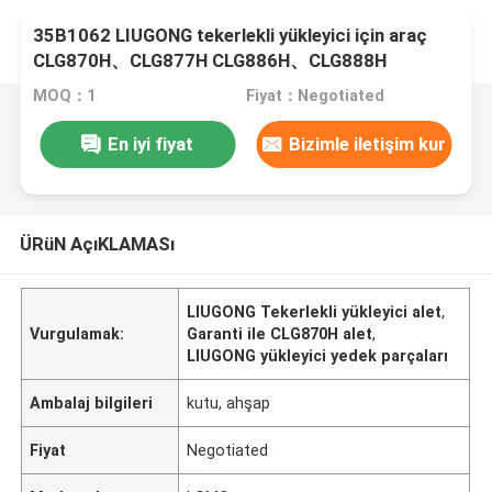
35B1062 LIUGONG tekerlekli yükleyici için araç
CLG870H、CLG877H CLG886H、CLG888H
MOQ：1
Fiyat：Negotiated
En iyi fiyat
Bizimle iletişim kur
ÜRüN AçıKLAMASı
LIUGONG Tekerlekli yükleyici alet
,
Vurgulamak:
Garanti ile CLG870H alet
,
LIUGONG yükleyici yedek parçaları
Ambalaj bilgileri
kutu, ahşap
Fiyat
Negotiated