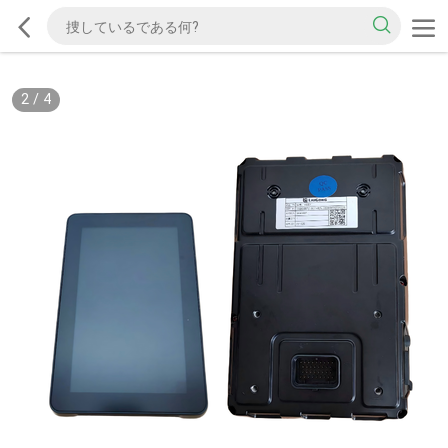
2
/
4