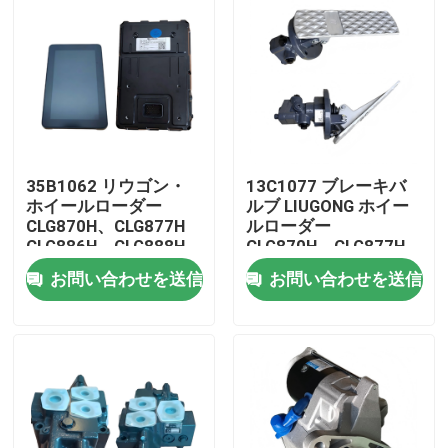
35B1062 リウゴン・
13C1077 ブレーキバ
ホイールローダー
ルブ LIUGONG ホイー
CLG870H、CLG877H
ルローダー
CLG886H、CLG888H
CLG870H、CLG877H
用の装置
CLG886H、CLG888H
お問い合わせを送信
お問い合わせを送信
家
プロダクト
ビデオ