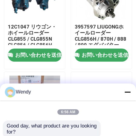
私達について
12C1047 リウゴン・
3957597 LIUGONGホ
ホイールローダー
イールローダー
工場旅行
CLG855 / CLG855N
CLG856H / 870H / 888
CLG856 / CLG856H
/ 899 エグババター
CLG835 / CLG836用の
925D / 930D / 936D エ
お問い合わせを送信
お問い合わせを送信
品質管理
流量増幅バルブ
ンジンQSC8.3 / ISC8
のためのモータースタ
ーター3
私達に連絡しなさい
Wendy
ニュース
6:56 AM
場合
Good day, what product are you looking 
for?
ブログ
52C0168 サーモスタ
52C0183 リウゴン・