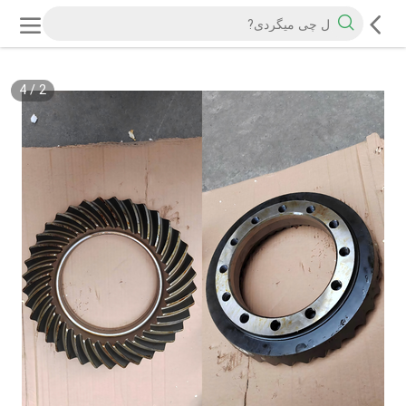
4
/
2