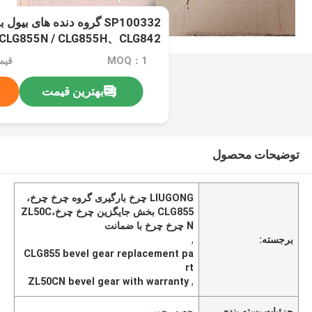
SP100332 گروه دنده های بی
 CLG855N / CLG855H、CLG842
H、CLG870H、ZL50C / ZL50CN
MOQ：1
قیمت：d
بهترین قیمت
توضیحات محصول
LIUGONG چرخ بارگیری گروه چرخ چرخ،
CLG855 بخش جایگزین چرخ چرخ،ZL50C
N چرخ چرخ با ضمانت
برجسته:
,
CLG855 bevel gear replacement pa
rt
ZL50CN bevel gear with warranty
,
جزئیات بسته بندی
جعبه، چوب