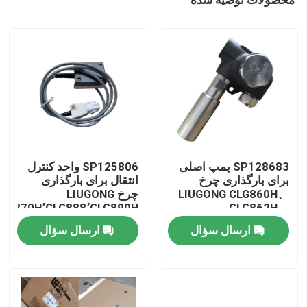
SP128683 پمپ اصلی
SP125806 واحد کنترل
برای بارگذاری چرخ
انتقال برای بارگذاری
LIUGONG CLG860H、
چرخ LIUGONG
CLG870H٬CLG888٬CLG890H
CLG862H、
صفحه اصلی
CLG862N、
ارسال سؤال
ارسال سؤال
CLG870H、CLG888、
CLG890H、ZL50CN、
محصولات
ZL50CNX
فیلم های