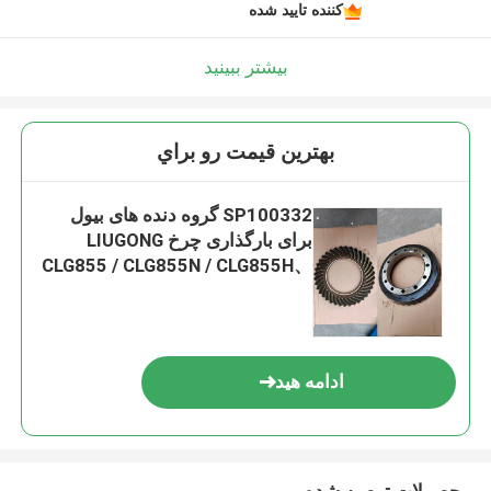
کننده تایید شده
بیشتر ببینید
بهترين قيمت رو براي
SP100332 گروه دنده های بیول
برای بارگذاری چرخ LIUGONG
CLG855 / CLG855N / CLG855H、
CLG842 / CLG842H、CLG870H、
ZL50C / ZL50CN
ادامه هید
محصولات توصیه شده