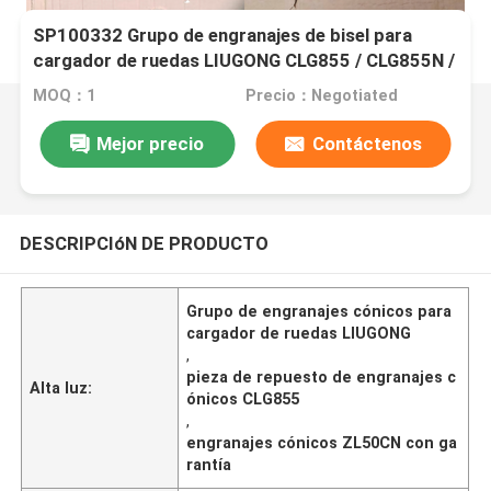
SP100332 Grupo de engranajes de bisel para
cargador de ruedas LIUGONG CLG855 / CLG855N /
CLG855H、CLG842 / CLG842H、CLG870H、
MOQ：1
Precio：Negotiated
ZL50C / ZL50CN
Mejor precio
Contáctenos
DESCRIPCIóN DE PRODUCTO
Grupo de engranajes cónicos para
cargador de ruedas LIUGONG
,
pieza de repuesto de engranajes c
Alta luz:
ónicos CLG855
,
engranajes cónicos ZL50CN con ga
rantía