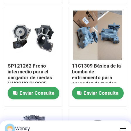
CLG890H、ZL50CN、
CLG860H、
ZL50CNX
CLG862H、
CLG862N、
Sobre nosotros
CLG870H、CLG888、
CLG890H
Viaje de la fábrica
Control de calidad
SP121262 Freno
11C1309 Básica de la
intermedio para el
bomba de
Éntrenos en contacto con
cargador de ruedas
enfriamiento para
LIUGONG CLG835、
cargador de ruedas
CLG835H、CLG836、
LIUGONG CLG855、
Noticias
Enviar Consulta
Enviar Consulta
CLG836H、ZL30E、
CLG855N、
CLG855、CLG862H、
CLG855H、CLG856、
CLG870H
CLG850H、CLG860H
Casos
Blog
Wendy