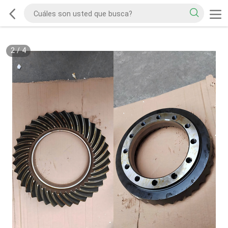
2
/
4