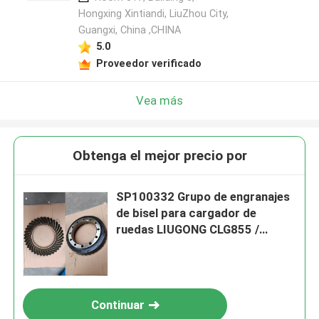
Hongxing Xintiandi, LiuZhou City,
Guangxi, China ,CHINA
5.0
Proveedor verificado
Vea más
Obtenga el mejor precio por
SP100332 Grupo de engranajes
de bisel para cargador de
ruedas LIUGONG CLG855 /
CLG855N / CLG855H、CLG842 /
CLG842H、CLG870H、ZL50C /
ZL50CN
Continuar