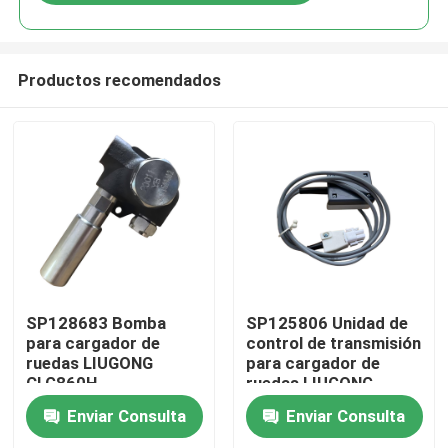
Productos recomendados
Hogar
SP128683 Bomba
SP125806 Unidad de
para cargador de
control de transmisión
ruedas LIUGONG
para cargador de
Productos
CLG860H、
ruedas LIUGONG
CLG862H、
CLG855、CLG856、
Enviar Consulta
Enviar Consulta
CLG862N、
CLG850H、ZL50CN、
Vídeos
CLG870H、CLG888、
ZL50CNX、