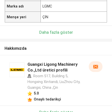
Marka adı
LGMC
Menşe yeri
ÇİN
Daha fazla göster
Hakkımızda
Guangxi Ligong Machinery
Co.,Ltd üretici profili
Room 517, Building 5,
Hongxing Xintiandi, LiuZhou City,
Guangxi, China ,Çin
5.0
Onaylı tedarikçi