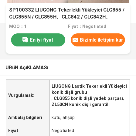
SP100332 LIUGONG Tekerlekli Yükleyici CLG855 /
CLG855N / CLG855H、CLG842 / CLG842H、
CLG870H、ZL50C / ZL50CN için Bevel Gear Grubu
MOQ：1
Fiyat：Negotiated
En iyi fiyat
Bizimle iletişim kur
ÜRüN AçıKLAMASı
LIUGONG Lastik Tekerlekli Yükleyici
konik dişli grubu
Vurgulamak:
,
CLG855 konik dişli yedek parçası
,
ZL50CN konik dişli garantili
Ambalaj bilgileri
kutu, ahşap
Fiyat
Negotiated