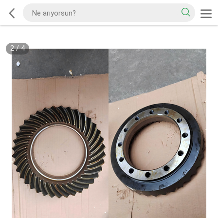
2
/
4