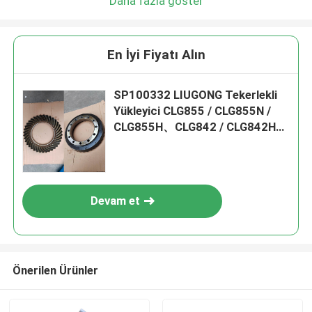
Daha fazla göster
En İyi Fiyatı Alın
SP100332 LIUGONG Tekerlekli
Yükleyici CLG855 / CLG855N /
CLG855H、CLG842 / CLG842H、
CLG870H、ZL50C / ZL50CN için
Bevel Gear Grubu
Devam et
Önerilen Ürünler