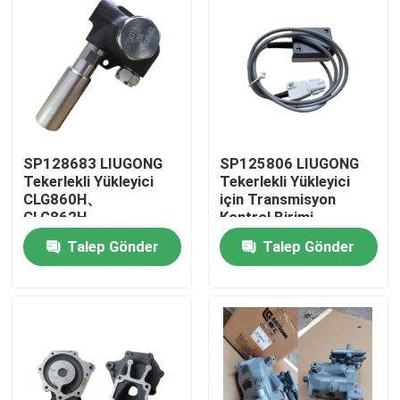
SP128683 LIUGONG
SP125806 LIUGONG
Tekerlekli Yükleyici
Tekerlekli Yükleyici
CLG860H、
için Transmisyon
CLG862H、
Kontrol Birimi
CLG862N、
CLG855、CLG856、
Talep Gönder
Talep Gönder
CLG870H、CLG888、
CLG850H、ZL50CN、
CLG890H、ZL50CN、
ZL50CNX、
Ev
ZL50CNX için Başlıca
CLG860H、
Pompa
CLG862H、
CLG862N、
Ürünler
CLG870H、CLG888、
CLG890H
videolar