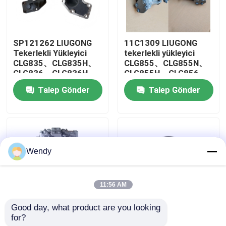
Hakkımızda
SP121262 LIUGONG
11C1309 LIUGONG
Tekerlekli Yükleyici
tekerlekli yükleyici
Fabrika turu
CLG835、CLG835H、
CLG855、CLG855N、
CLG836、CLG836H、
CLG855H、CLG856、
ZL30E、CLG855、
CLG850H、CLG860H
Talep Gönder
Talep Gönder
Kalite kontrol
CLG862H、CLG870H
için soğutma pompası
için Ara Flanş
assy
Bize Ulaşın
Wendy
Haberler
11:56 AM
Vakalar
Good day, what product are you looking 
for?
11C1132 LIUGONG
LIUGONG Lastikli
Blog