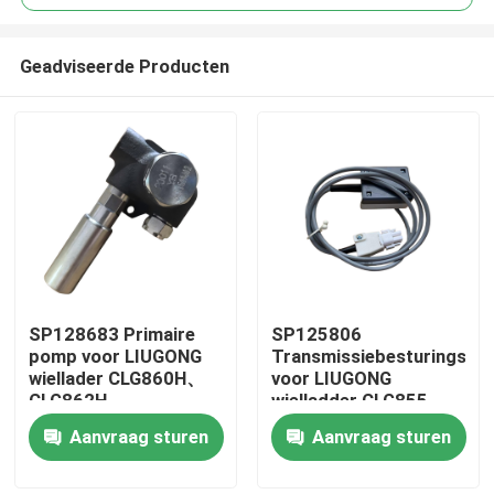
Geadviseerde Producten
SP128683 Primaire
SP125806
Huis
pomp voor LIUGONG
Transmissiebesturingsee
wiellader CLG860H、
voor LIUGONG
CLG862H、
wielladder CLG855、
Producten
CLG862N、
CLG856、CLG850H、
Aanvraag sturen
Aanvraag sturen
CLG870H、CLG888、
ZL50CN、ZL50CNX、
CLG890H、ZL50CN、
CLG860H、
Video's
ZL50CNX
CLG862H、