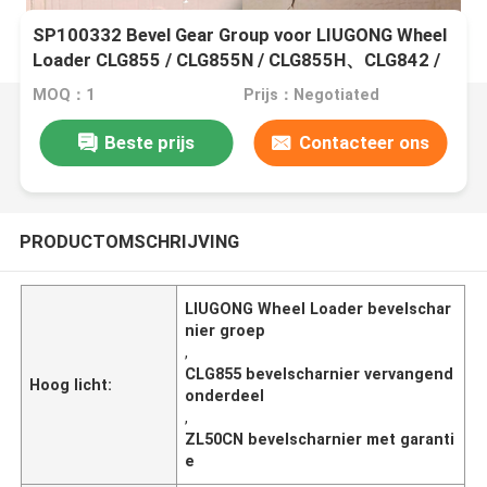
SP100332 Bevel Gear Group voor LIUGONG Wheel
Loader CLG855 / CLG855N / CLG855H、CLG842 /
CLG842H、CLG870H、ZL50C / ZL50CN
MOQ：1
Prijs：Negotiated
Beste prijs
Contacteer ons
PRODUCTOMSCHRIJVING
LIUGONG Wheel Loader bevelschar
nier groep
,
CLG855 bevelscharnier vervangend
Hoog licht:
onderdeel
,
ZL50CN bevelscharnier met garanti
e