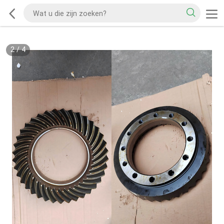
2
/
4