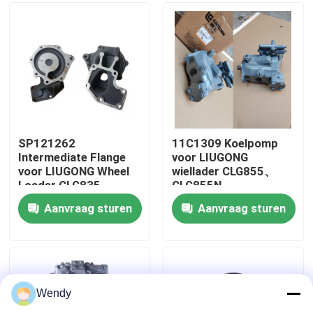
CLG862N、
CLG870H、CLG888、
CLG890H
Ongeveer ons
Fabrieksreis
Kwaliteitscontrole
SP121262
11C1309 Koelpomp
Intermediate Flange
voor LIUGONG
voor LIUGONG Wheel
wiellader CLG855、
Contacteer ons
Loader CLG835、
CLG855N、
CLG835H、CLG836、
CLG855H、CLG856、
Aanvraag sturen
Aanvraag sturen
CLG836H、ZL30E、
CLG850H、CLG860H
Nieuws
CLG855、CLG862H、
CLG870H
Gevallen
Wendy
bloggen