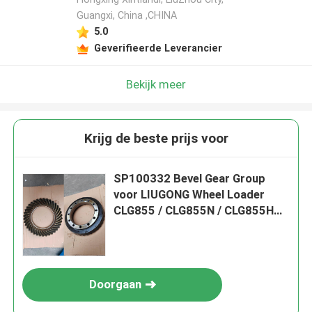
Guangxi, China ,CHINA
5.0
Geverifieerde Leverancier
Bekijk meer
Krijg de beste prijs voor
SP100332 Bevel Gear Group
voor LIUGONG Wheel Loader
CLG855 / CLG855N / CLG855H、
CLG842 / CLG842H、CLG870H、
ZL50C / ZL50CN
Doorgaan