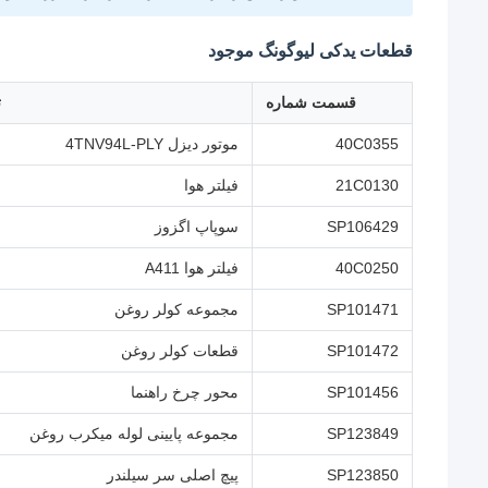
قطعات یدکی لیوگونگ موجود
قسمت شماره
ت
40C0355
موتور دیزل 4TNV94L-PLY
21C0130
فیلتر هوا
SP106429
سوپاپ اگزوز
40C0250
فیلتر هوا A411
SP101471
مجموعه کولر روغن
SP101472
قطعات کولر روغن
SP101456
محور چرخ راهنما
SP123849
مجموعه پایینی لوله میکرب روغن
SP123850
پیچ اصلی سر سیلندر