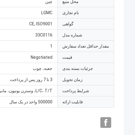
محل منبع
چین
نام تجاری
LGMC
گواهی
CE, ISO9001
شماره مدل
33C0116
مقدار حداقل تعداد سفارش
1
قیمت
Negotiated
جزئیات بسته بندی
جعبه، چوب
زمان تحویل
3 تا 7 روز پس از پرداخت
شرایط پرداخت
L/C، T/T، وسترن یونیون، مانی گرام
قابلیت ارائه
500000 واحد در یک سال