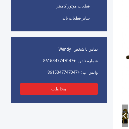
قطعات موتور کامینز
سایر قطعات باند
تماس با شخص :
Wendy
شماره تلفن :
+8615347747047
واتس اپ :
+8615347747047
مخاطب