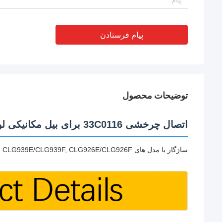
پیام فرستادن
توضیحات محصول
اتصال چرخشی 33C0116 برای بیل مکانیکی لودر چرخدار LIUGONG
سازگار با مدل های CLG930E/CLG930F, CLG936D/CLG936E/CLG936F, CLG939E/CLG939F, CLG926E/CLG926F