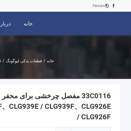
Persian
خانه
دربار
خانه
/
قطعات یدکی لیوگونگ
/
6F、CLG939E / CLG939F、CLG926E
/ CLG926F