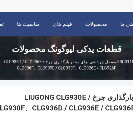
هی ما
محصولات
فیلم های
مناسبت ها
تم
قطعات یدکی لیوگونگ محصولات
33C0116 مفصل چرخشی برای محفر بارگذاری چ
CLG936F、CLG939E / CLG939F、CLG926E / CLG926F
33C0116 مفصل چرخشی برای محفر بارگذاری چرخ LIUGONG CLG930E /
LG930F、CLG936D / CLG936E / CLG93