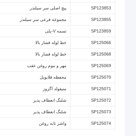
SP123853
پیچ اصلی سر سیلندر
SP123855
مجموعه فرعی سر سیلندر
SP123859
تسمه V-پلی
SP125066
خط لوله فشار بالا
SP125068
خط لوله فشار بالا
SP125069
مهر و موم روغن عقب
SP125070
محفظه فلایویل
SP125071
منیفولد اگزوز
SP125072
شلنگ انعطاف پذیر
SP125073
شلنگ انعطاف پذیر
SP125074
واشر تابه روغن