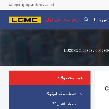
Guangxi Ligong Machinery Co.,Ltd
اس با ما
درخواست نقل قول
رخ LIUGONG CLG930E / CLG930F、CLG936D / CLG936E /
همه محصولات
C
قطعات یدکی لیوگونگ
قطعات انتقال ZF