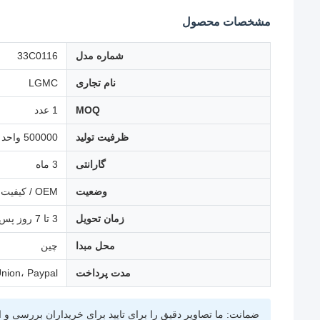
مشخصات محصول
شماره مدل
33C0116
نام تجاری
LGMC
MOQ
1 عدد
ظرفیت تولید
500000 واحد در سال
گارانتی
3 ماه
وضعیت
OEM / کیفیت اصلی
زمان تحویل
3 تا 7 روز پس از پرداخت
محل مبدا
چین
مدت پرداخت
nion، Paypal
ضمانت: ما تصاویر دقیق را برای تایید برای خریداران بررسی و 