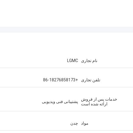
نام تجاری
LGMC
تلفن تجاری
+86-18276858173
خدمات پس از فروش
پشتیبانی فنی ویدیویی
ارائه شده است
مواد
چدن