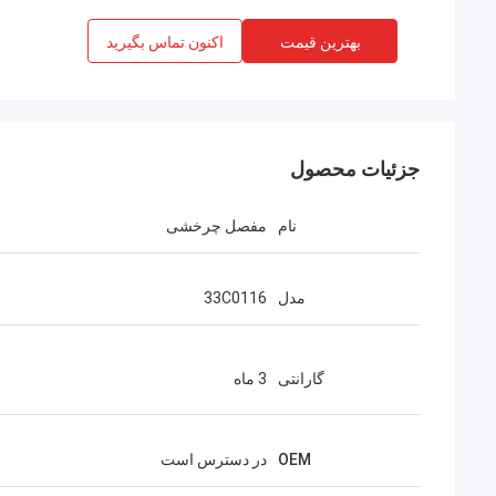
بهترین قیمت
اکنون تماس بگیرید
جزئیات محصول
نام
مفصل چرخشی
مدل
33C0116
گارانتی
3 ماه
OEM
در دسترس است