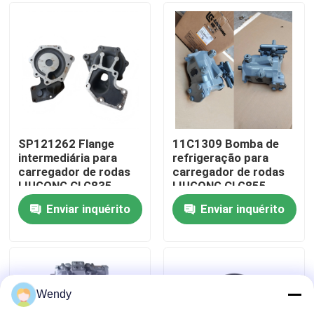
ZL50CNX
CLG862H、
CLG862N、
CLG870H、CLG888、
Sobre nós
CLG890H
Excursão da fábrica
Controle da qualidade
SP121262 Flange
11C1309 Bomba de
intermediária para
refrigeração para
carregador de rodas
carregador de rodas
Contacte-nos
LIUGONG CLG835、
LIUGONG CLG855、
CLG835H、CLG836、
CLG855N、
Enviar inquérito
Enviar inquérito
CLG836H、ZL30E、
CLG855H、CLG856、
Notícia
CLG855、CLG862H、
CLG850H、CLG860H
CLG870H
Casos
Wendy
Blogue