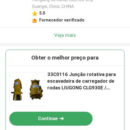
Guangxi, China ,CHINA
5.0
Fornecedor verificado
Veja mais
Obter o melhor preço para
33C0116 Junção rotativa para
escavadeira de carregador de
rodas LIUGONG CLG930E /
CLG930F、CLG936D / CLG936E /
CLG936F、CLG939E /
CLG939F、CLG926E / CLG926F
Continue