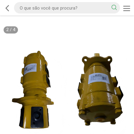
2
/
4