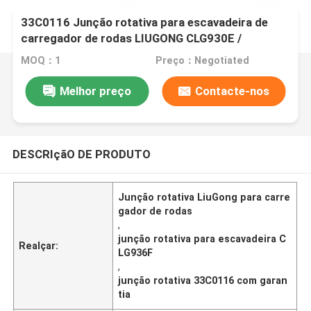
33C0116 Junção rotativa para escavadeira de
carregador de rodas LIUGONG CLG930E /
CLG930F、CLG936D / CLG936E / CLG936F、
MOQ：1
Preço：Negotiated
CLG939E / CLG939F、CLG926E / CLG926F
Melhor preço
Contacte-nos
DESCRIçãO DE PRODUTO
Junção rotativa LiuGong para carre
gador de rodas
,
junção rotativa para escavadeira C
Realçar:
LG936F
,
junção rotativa 33C0116 com garan
tia