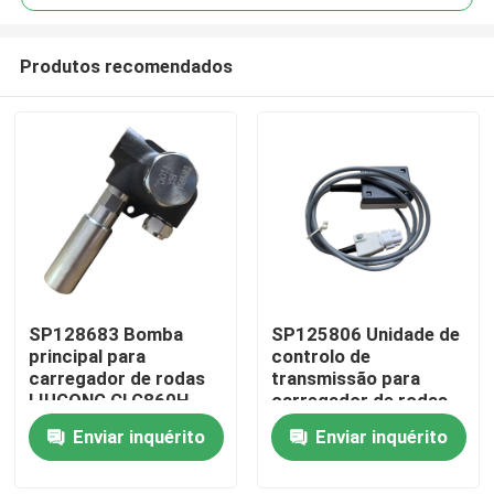
Produtos recomendados
SP128683 Bomba
SP125806 Unidade de
Casa
principal para
controlo de
carregador de rodas
transmissão para
LIUGONG CLG860H、
carregador de rodas
Produtos
CLG862H、
LIUGONG CLG855、
Enviar inquérito
Enviar inquérito
CLG862N、
CLG856、CLG850H、
CLG870H、CLG888、
ZL50CN、ZL50CNX、
Vídeos
CLG890H、ZL50CN、
CLG860H、