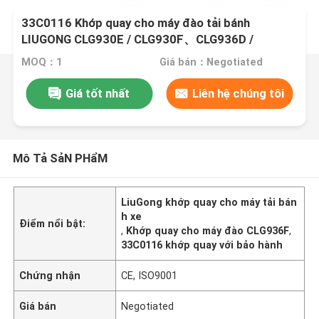
33C0116 Khớp quay cho máy đào tải bánh
LIUGONG CLG930E / CLG930F、CLG936D /
CLG936E / CLG936F、CLG939E / CLG939F、
MOQ：1
Giá bán：Negotiated
CLG926E / CLG926F
Giá tốt nhất
Liên hệ chúng tôi
Mô Tả SảN PHẩM
LiuGong khớp quay cho máy tải bán
h xe
Điểm nổi bật:
,
Khớp quay cho máy đào CLG936F
,
33C0116 khớp quay với bảo hành
Chứng nhận
CE, ISO9001
Giá bán
Negotiated