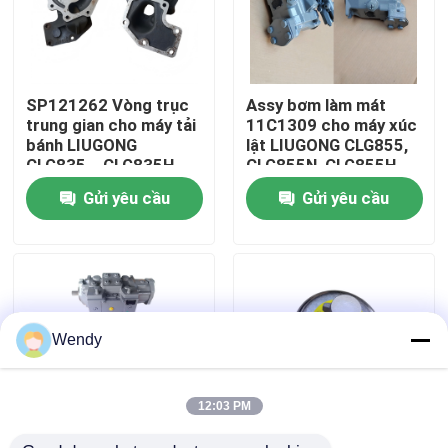
Về chúng tôi
SP121262 Vòng trục
Assy bơm làm mát
Tham quan nhà máy
trung gian cho máy tải
11C1309 cho máy xúc
bánh LIUGONG
lật LIUGONG CLG855,
CLG835、CLG835H、
CLG855N, CLG855H,
Kiểm soát chất lượng
CLG836、CLG836H、
CLG856, CLG850H,
Gửi yêu cầu
Gửi yêu cầu
ZL30E、CLG855、
CLG860H
CLG862H、CLG870H
Liên hệ chúng tôi
Tin tức
Wendy
Các trường hợp
12:03 PM
Blog