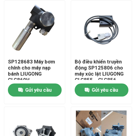
SP128683 Máy bơm
Bộ điều khiển truyền
chính cho máy nạp
động SP125806 cho
bánh LIUGONG
máy xúc lật LIUGONG
CLG860H、
CLG855、CLG856、
CLG862H、
CLG850H、ZL50CN、
Gửi yêu cầu
Gửi yêu cầu
CLG862N、
ZL50CNX、
Trang chủ
CLG870H、CLG888、
CLG860H、
CLG890H、ZL50CN、
CLG862H、
ZL50CNX
CLG862N、
Các sản phẩm
CLG870H、CLG888、
CLG890H
Video