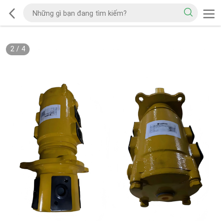
2
/
4