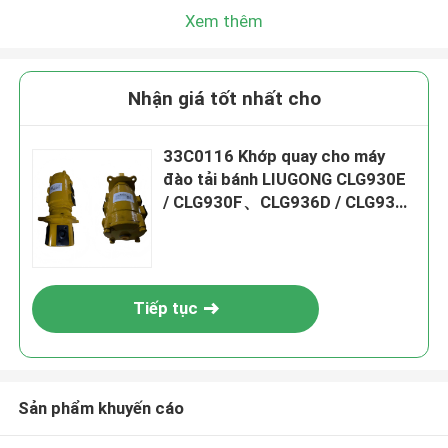
Xem thêm
Nhận giá tốt nhất cho
33C0116 Khớp quay cho máy
đào tải bánh LIUGONG CLG930E
/ CLG930F、CLG936D / CLG936E
/ CLG936F、CLG939E /
CLG939F、CLG926E / CLG926F
Tiếp tục
Sản phẩm khuyến cáo