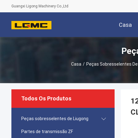
Guangxi Ligong Machinery Co.,Ltd
Casa
Peç
Casa
/
Peças Sobresselentes De
Todos Os Produtos
12
C
Peças sobresselentes de Liugong
Partes de transmissão ZF