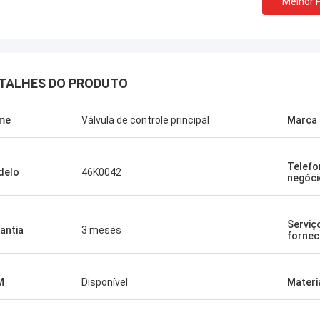
Melhor 
TALHES DO PRODUTO
me
Válvula de controle principal
Marca
Telefo
delo
46K0042
negóci
Serviç
antia
3 meses
fornec
M
Disponível
Materi