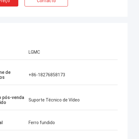
Preço
Contacto
LGMC
ne de
+86-18276858173
os
o pós-venda
Suporte Técnico de Vídeo
ido
al
Ferro fundido