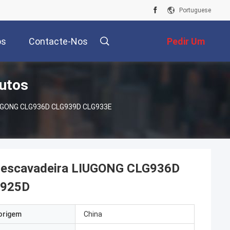
Portuguese
os
Contacte-Nos
Pedir Um
utos
Orçamento
 LIUGONG CLG936D CLG939D CLG933E
ra escavadeira LIUGONG CLG936D
/925D
origem
China