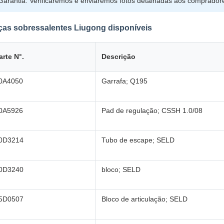
Garantia: Verificaremos e enviaremos fotos detalhadas aos comprador
ças sobressalentes Liugong disponíveis
arte N°.
Descrição
0A4050
Garrafa; Q195
0A5926
Pad de regulação; CSSH 1.0/08
0D3214
Tubo de escape; SELD
0D3240
bloco; SELD
5D0507
Bloco de articulação; SELD