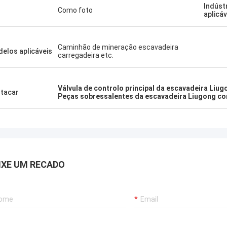
Indúst
Como foto
aplicáv
Caminhão de mineração escavadeira
elos aplicáveis
carregadeira etc.
Válvula de controlo principal da escavadeira Liug
tacar
Peças sobressalentes da escavadeira Liugong co
IXE UM RECADO