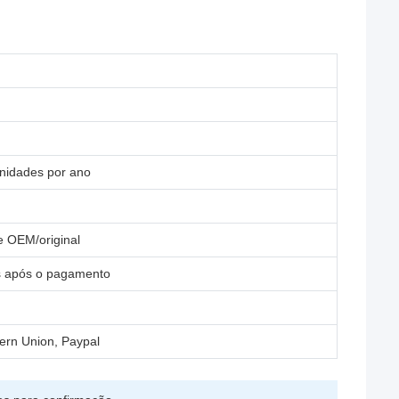
nidades por ano
e OEM/original
as após o pagamento
ern Union, Paypal