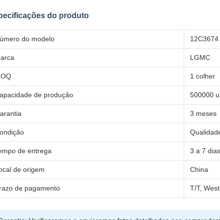
pecificações do produto
úmero do modelo
12C3674
arca
LGMC
MOQ
1 colher
apacidade de produção
500000 u
arantia
3 meses
ondição
Qualidad
empo de entrega
3 a 7 di
ocal de origem
China
razo de pagamento
T/T, West