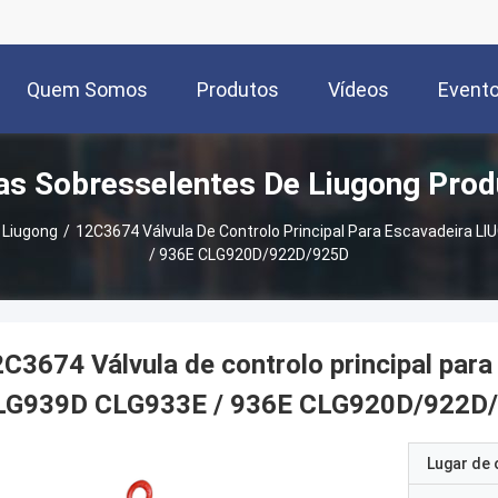
Quem Somos
Produtos
Vídeos
Event
as Sobresselentes De Liugong Prod
 Liugong
/
12C3674 Válvula De Controlo Principal Para Escavadeira
/ 936E CLG920D/922D/925D
C3674 Válvula de controlo principal pa
LG939D CLG933E / 936E CLG920D/922D
Lugar de 