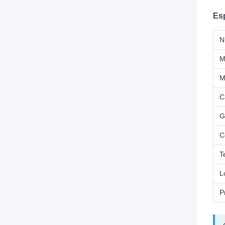
Es
N
M
C
G
C
T
L
P