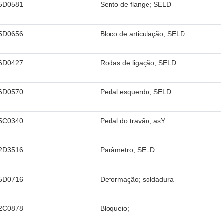
5D0581
Sento de flange; SELD
5D0656
Bloco de articulação; SELD
6D0427
Rodas de ligação; SELD
6D0570
Pedal esquerdo; SELD
5C0340
Pedal do travão; asY
2D3516
Parâmetro; SELD
5D0716
Deformação; soldadura
2C0878
Bloqueio;