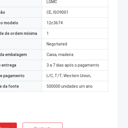
LGMC
ção
CE, ISO9001
o modelo
12c3674
de de ordem mínima
1
Negotiated
 da embalagem
Caixa, madeira
 entrega
3 a 7 dias após o pagamento
e pagamento
L/C, T/T, Western Union,
e da fonte
500000 unidades um ano