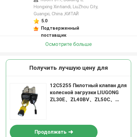
Hongxing Xintiandi, LiuZhou City,
Guangxi, China ,КИТАЙ
5.0
Подтверженный
поставщик
Осмотрите больше
Получить лучшую цену для
12C5255 Пилотный клапан для
колесной загрузки LIUGONG
ZL30E、ZL40BV、ZL50C、
CLG835 / CLG835II、CLG855
Продолжать