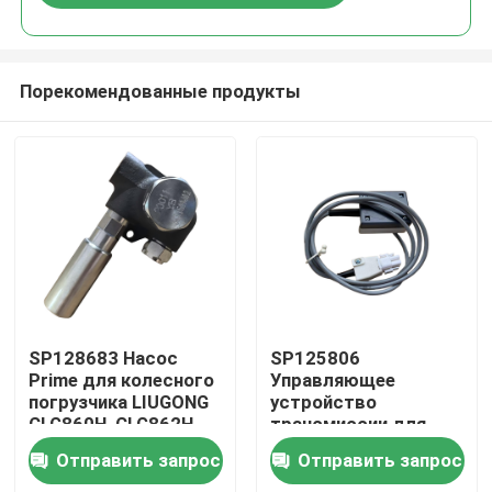
Порекомендованные продукты
Дом
SP128683 Насос
SP125806
Prime для колесного
Управляющее
погрузчика LIUGONG
устройство
Продукты
CLG860H, CLG862H,
трансмиссии для
CLG862N, CLG870H,
колесного
Отправить запрос
Отправить запрос
CLG888, CLG890H,
погрузчика LIUGONG
Видео
ZL50CN, ZL50CNX
CLG855、CLG856、