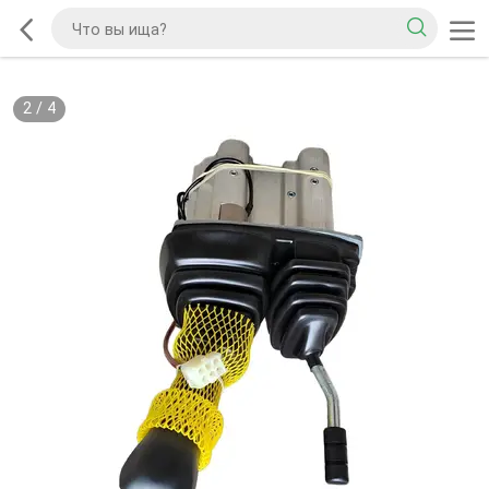
2
/
4