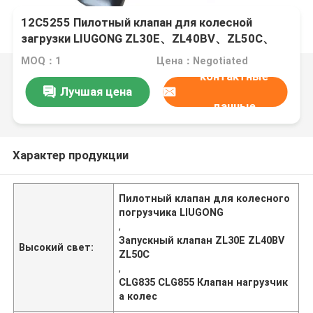
12C5255 Пилотный клапан для колесной
загрузки LIUGONG ZL30E、ZL40BV、ZL50C、
CLG835 / CLG835II、CLG855
MOQ：1
Цена：Negotiated
контактные
Лучшая цена
данные
Характер продукции
Пилотный клапан для колесного
погрузчика LIUGONG
,
Запускный клапан ZL30E ZL40BV
Высокий свет:
ZL50C
,
CLG835 CLG855 Клапан нагрузчик
а колес