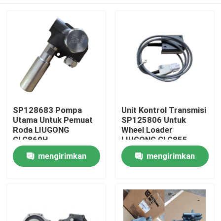
SP128683 Pompa
Unit Kontrol Transmisi
Utama Untuk Pemuat
SP125806 Untuk
Roda LIUGONG
Wheel Loader
CLG860H、
LIUGONG CLG855、
CLG862H、
CLG856、CLG850H、
Rumah
mengirimkan
mengirimkan
CLG862N、
ZL50CN、ZL50CNX、
CLG870H、CLG888、
CLG860H、
permintaan
permintaan
CLG890H、ZL50CN、
CLG862H、
Produk
ZL50CNX
CLG862N、
CLG870H、CLG888、
CLG890H
Video