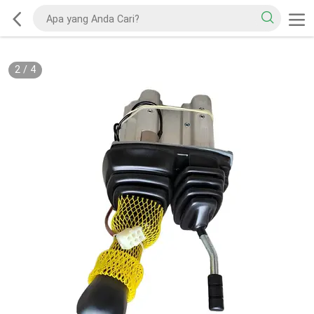
2
/
4