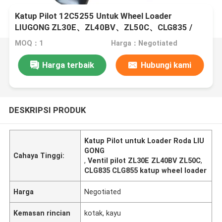
Katup Pilot 12C5255 Untuk Wheel Loader
LIUGONG ZL30E、ZL40BV、ZL50C、CLG835 /
CLG835II、CLG855
MOQ：1
Harga：Negotiated
Harga terbaik
Hubungi kami
DESKRIPSI PRODUK
Katup Pilot untuk Loader Roda LIU
GONG
Cahaya Tinggi:
,
Ventil pilot ZL30E ZL40BV ZL50C
,
CLG835 CLG855 katup wheel loader
Harga
Negotiated
Kemasan rincian
kotak, kayu