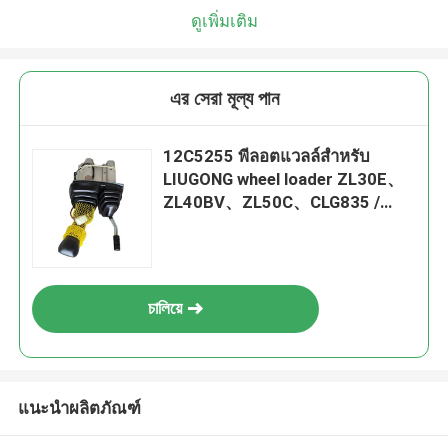
ดูเพิ่มเติม
এর সেরা মূল্য পান
12C5255 พีลอตแวลล์สําหรับ
LIUGONG wheel loader ZL30E、
ZL40BV、ZL50C、CLG835 /
CLG835II、CLG855
চালিয়ে
แนะนำผลิตภัณฑ์