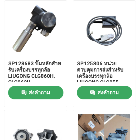
SP128683 ปั๊มหลักสําห
SP125806 หน่วย
รับเครื่องบรรทุกล้อ
ควบคุมการส่งสําหรับ
LIUGONG CLG860H、
เครื่องบรรทุกล้อ
CLG862H、
LIUGONG CLG855、
CLG862N、
CLG856、CLG850H、
ส่งคำถาม
ส่งคำถาม
CLG870H、CLG888、
ZL50CN、ZL50CNX、
บ้าน
CLG890H、ZL50CN、
CLG860H、
ZL50CNX
CLG862H、
CLG862N、
สินค้า
CLG870H、CLG888、
CLG890H
วิดีโอ