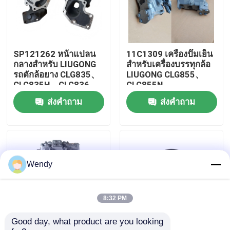
เกี่ยวกับเรา
SP121262 หน้าแปลน
11C1309 เครื่องปั๊มเย็น
ทัวร์โรงงาน
กลางสำหรับ LIUGONG
สําหรับเครื่องบรรทุกล้อ
รถตักล้อยาง CLG835、
LIUGONG CLG855、
CLG835H、CLG836、
CLG855N、
ควบคุมคุณภาพ
CLG836H、ZL30E、
CLG855H、CLG856、
ส่งคำถาม
ส่งคำถาม
CLG855、CLG862H、
CLG850H、CLG860H
CLG870H
ติดต่อเรา
ข่าว
Wendy
กรณี
8:32 PM
Good day, what product are you looking 
บล็อก