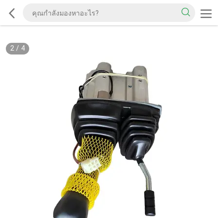
2
/
4