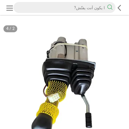
4
/
2