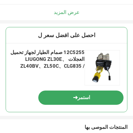
عرض المزيد
احصل على افضل سعر ل
12C5255 صمام الطيار لجهاز تحميل
العجلات LIUGONG ZL30E、
ZL40BV、ZL50C、CLG835 /
CLG835II、CLG855
استمر
المنتجات الموصى بها