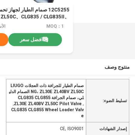
L50C、CLG835 / CLG835II、
CLG855
MOQ：1
الأسعا
افضل سعر
منتوج وصف
صمام الطيار للجرافة ذات العجلات LIUGO
NG، ZL30E ZL40BV ZL50C الصمام الدلي
لي، صمام الجرافة CLG835 CLG855
تسليط الضوء:
,
ZL30E ZL40BV ZL50C Pilot Valve
,
CLG835 CLG855 Wheel Loader Valv
e
إصدار الشهادات
CE, ISO9001