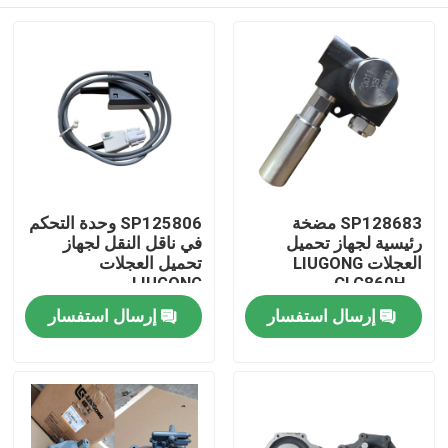
SP128683 مضخة
SP125806 وحدة التحكم
رئيسية لجهاز تحميل
في ناقل النقل لجهاز
العجلات LIUGONG
تحميل العجلات
LIUGONG
CLG860H、
CLG870H٬CLG888٬CLG890H
CLG862H、
بيت
إرسال استفسار
إرسال استفسار
CLG862N、
CLG870H、CLG888、
CLG890H、ZL50CN、
منتجات
ZL50CNX
أشرطة فيديو