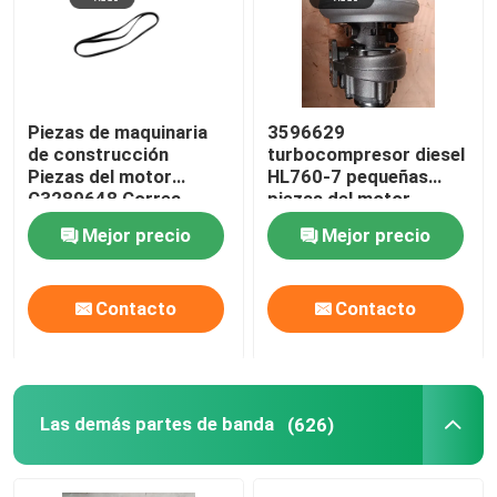
Sobre nosotros
Piezas de maquinaria
3596629
Viaje de la fábrica
de construcción
turbocompresor diesel
Piezas del motor
HL760-7 pequeñas
C3289648 Correa
piezas del motor
Control de calidad
Cummins
Mejor precio
Mejor precio
Éntrenos en contacto con
Contacto
Contacto
Noticias
Casos
Las demás partes de banda
(626)
Blog