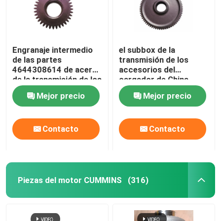
Engranaje intermedio
el subbox de la
de las partes
transmisión de los
4644308614 de acero
accesorios del
de la transmisión de los
cargador de China
accesorios del
impulsor el engranaje
Mejor precio
Mejor precio
cargador
de la entrada del
engranaje 4644311117
Contacto
Contacto
Hogar
Piezas del motor CUMMINS
(316)
Productos
Vídeos