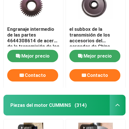
Engranaje intermedio
el subbox de la
de las partes
transmisión de los
4644308614 de acero
accesorios del
de la transmisión de los
cargador de China
accesorios del
impulsor el engranaje
Mejor precio
Mejor precio
cargador
de la entrada del
engranaje 4644311117
Contacto
Contacto
Hogar
Piezas del motor CUMMINS
(314)
Productos
Vídeos