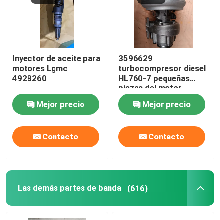
Sobre nosotros
Inyector de aceite para
3596629
Viaje de la fábrica
motores Lgmc
turbocompresor diesel
4928260
HL760-7 pequeñas
piezas del motor
Control de calidad
Mejor precio
Mejor precio
Éntrenos en contacto con
Contacto
Contacto
Noticias
Casos
Las demás partes de banda
(616)
Blog