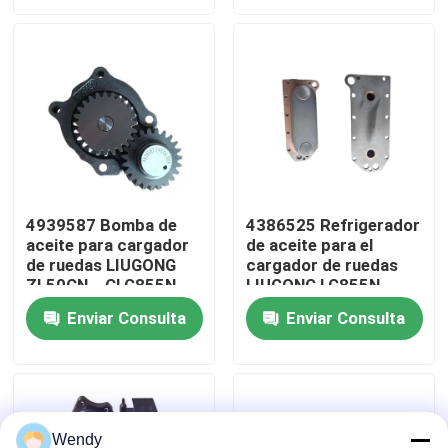
3、ISC8.3、QSC8.3、
ISL8.9
Sobre nosotros
Viaje de la fábrica
Control de calidad
4939587 Bomba de
4386525 Refrigerador
aceite para cargador
de aceite para el
Éntrenos en contacto con
de ruedas LIUGONG
cargador de ruedas
ZL50CN、CLG855N、
LIUGONG LG855N、
CLG856、CLG856H
CLG856H、ZL50CN
Noticias
Enviar Consulta
Enviar Consulta
LW500KL Excavadora
Excavadora
CLG922LC、CLG925LC
CLG936LC、CLG939LC
Motor 6C8.3、
Casos
6CT8.3、ISC8.3、
QSC8.3
Blog
Wendy