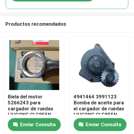
Productos recomendados
Hogar
Biela del motor
4941464 3991123
5266243 para
Bomba de aceite para
cargador de ruedas
el cargador de ruedas
Productos
LIUGONG CLG855N,
LIUGONG CLG855N、
CLG856H, ZL50CN,
CLG856H、CLG862H
Enviar Consulta
Enviar Consulta
CLG862H, motor
Motor 6CT8.3、6C8.
Vídeos
QSC8.3, ISL8.9, QSL9
¿Qué quieres decir?