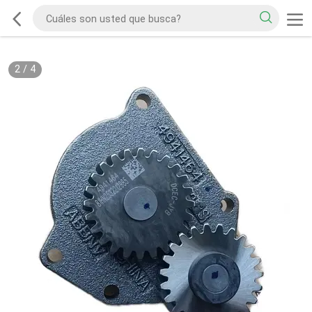
2
/
4