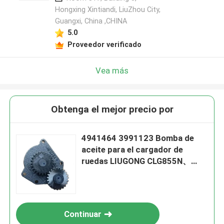
Hongxing Xintiandi, LiuZhou City,
Guangxi, China ,CHINA
5.0
Proveedor verificado
Vea más
Obtenga el mejor precio por
4941464 3991123 Bomba de
aceite para el cargador de
ruedas LIUGONG CLG855N、
CLG856H、CLG862H Motor
6CT8.3、6C8. ¿Qué quieres
decir?3、ISC8.3、QSC8.3、
ISL8.9
Continuar