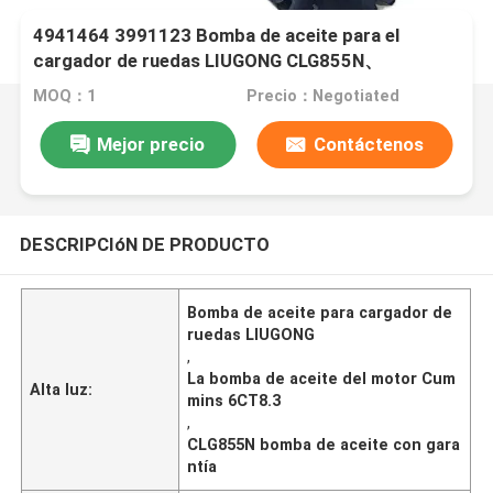
4941464 3991123 Bomba de aceite para el
cargador de ruedas LIUGONG CLG855N、
CLG856H、CLG862H Motor 6CT8.3、6C8. ¿Qué
MOQ：1
Precio：Negotiated
quieres decir?3、ISC8.3、QSC8.3、ISL8.9
Mejor precio
Contáctenos
DESCRIPCIóN DE PRODUCTO
Bomba de aceite para cargador de
ruedas LIUGONG
,
La bomba de aceite del motor Cum
Alta luz:
mins 6CT8.3
,
CLG855N bomba de aceite con gara
ntía