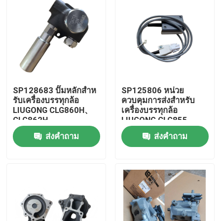
SP128683 ปั๊มหลักสําห
SP125806 หน่วย
รับเครื่องบรรทุกล้อ
ควบคุมการส่งสําหรับ
LIUGONG CLG860H、
เครื่องบรรทุกล้อ
CLG862H、
LIUGONG CLG855、
CLG862N、
CLG856、CLG850H、
ส่งคำถาม
ส่งคำถาม
CLG870H、CLG888、
ZL50CN、ZL50CNX、
CLG890H、ZL50CN、
CLG860H、
บ้าน
ZL50CNX
CLG862H、
CLG862N、
CLG870H、CLG888、
สินค้า
CLG890H
วิดีโอ