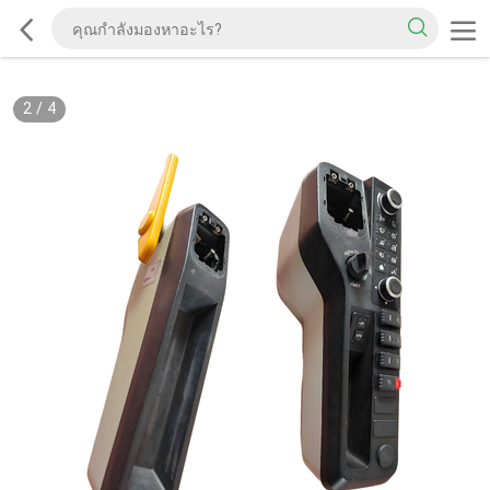
2
/
4