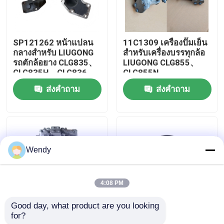
เกี่ยวกับเรา
SP121262 หน้าแปลน
11C1309 เครื่องปั๊มเย็น
กลางสำหรับ LIUGONG
สําหรับเครื่องบรรทุกล้อ
ทัวร์โรงงาน
รถตักล้อยาง CLG835、
LIUGONG CLG855、
CLG835H、CLG836、
CLG855N、
CLG836H、ZL30E、
CLG855H、CLG856、
ส่งคำถาม
ส่งคำถาม
ควบคุมคุณภาพ
CLG855、CLG862H、
CLG850H、CLG860H
CLG870H
ติดต่อเรา
Wendy
ข่าว
4:08 PM
กรณี
Good day, what product are you looking 
for?
11C1132 ปั๊มปั๊มสําหรับ
44C2104 เครื่องกรองอา
บล็อก