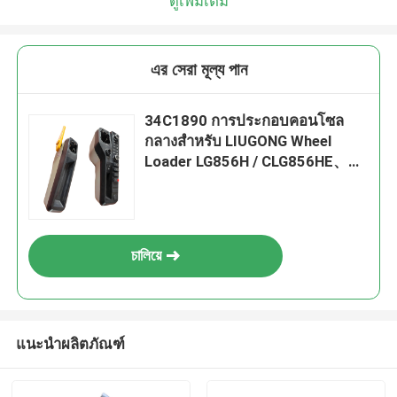
ดูเพิ่มเติม
এর সেরা মূল্য পান
34C1890 การประกอบคอนโซล
กลางสําหรับ LIUGONG Wheel
Loader LG856H / CLG856HE、
CLG855N / CLG855H、
CLG870H、ZL50CN、CLG842H /
CLG848
চালিয়ে
แนะนำผลิตภัณฑ์