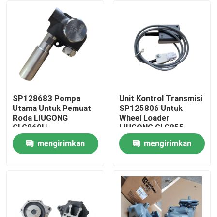
SP128683 Pompa
Unit Kontrol Transmisi
Utama Untuk Pemuat
SP125806 Untuk
Roda LIUGONG
Wheel Loader
CLG860H、
LIUGONG CLG855、
CLG862H、
CLG856、CLG850H、
mengirimkan
mengirimkan
CLG862N、
ZL50CN、ZL50CNX、
Rumah
CLG870H、CLG888、
CLG860H、
permintaan
permintaan
CLG890H、ZL50CN、
CLG862H、
ZL50CNX
CLG862N、
Produk
CLG870H、CLG888、
CLG890H
Video