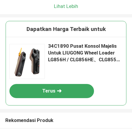
Lihat Lebih
Dapatkan Harga Terbaik untuk
34C1890 Pusat Konsol Majelis
Untuk LIUGONG Wheel Loader
LG856H / CLG856HE、CLG855N
/ CLG855H、CLG870H、
ZL50CN、CLG842H / CLG848
Terus
Rekomendasi Produk