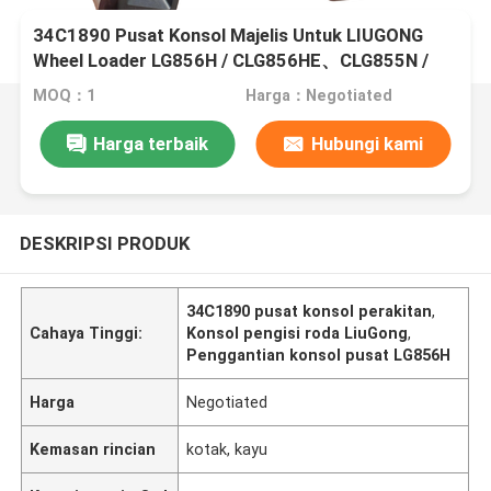
34C1890 Pusat Konsol Majelis Untuk LIUGONG
Wheel Loader LG856H / CLG856HE、CLG855N /
CLG855H、CLG870H、ZL50CN、CLG842H /
MOQ：1
Harga：Negotiated
CLG848
Harga terbaik
Hubungi kami
DESKRIPSI PRODUK
34C1890 pusat konsol perakitan
,
Cahaya Tinggi:
Konsol pengisi roda LiuGong
,
Penggantian konsol pusat LG856H
Harga
Negotiated
Kemasan rincian
kotak, kayu