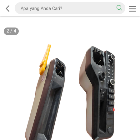
2
/
4