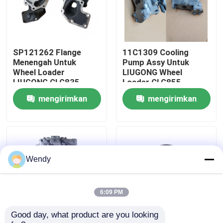
Tentang kami
SP121262 Flange
11C1309 Cooling
Tur Pabrik
Menengah Untuk
Pump Assy Untuk
Wheel Loader
LIUGONG Wheel
LIUGONG CLG835、
Loader CLG855、
Kontrol kualitas
CLG835H、CLG836、
CLG855N、
mengirimkan
mengirimkan
CLG836H、ZL30E、
CLG855H、CLG856、
CLG855、CLG862H、
CLG850H、CLG860H
permintaan
permintaan
CLG870H
Hubungi kami
Berita
Wendy
Kasus
6:09 PM
Good day, what product are you looking 
Blog