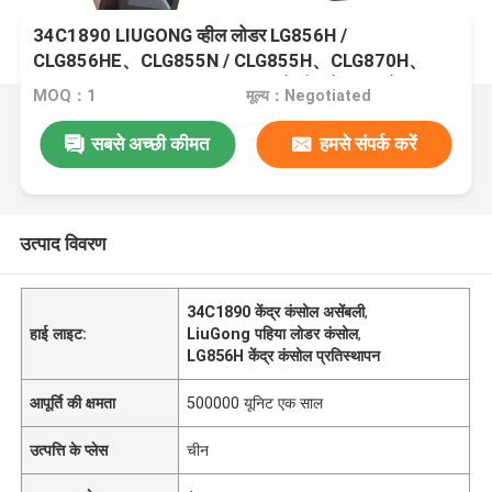
34C1890 LIUGONG व्हील लोडर LG856H /
CLG856HE、CLG855N / CLG855H、CLG870H、
ZL50CN、CLG842H / CLG848 के लिए केंद्र कंसोल
MOQ：1
मूल्य：Negotiated
विधानसभा
सबसे अच्छी कीमत
हमसे संपर्क करें
उत्पाद विवरण
34C1890 केंद्र कंसोल असेंबली
,
हाई लाइट:
LiuGong पहिया लोडर कंसोल
,
LG856H केंद्र कंसोल प्रतिस्थापन
आपूर्ति की क्षमता
500000 यूनिट एक साल
उत्पत्ति के प्लेस
चीन