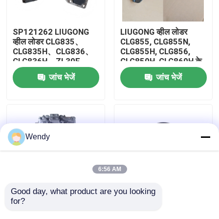
हमारे बारे में
SP121262 LIUGONG
LIUGONG व्हील लोडर
व्हील लोडर CLG835、
CLG855, CLG855N,
CLG835H、CLG836、
CLG855H, CLG856,
कारखाना भ्रमण
CLG836H、ZL30E、
CLG850H, CLG860H के
CLG855、CLG862H、
लिए 11C1309 कूलिंग पंप
जांच भेजें
जांच भेजें
CLG870H के लिए मध्यवर्ती
एसे
गुणवत्ता नियंत्रण
फ्लैंज
संपर्क करें
Wendy
समाचार
6:56 AM
मामलों
Good day, what product are you looking 
for?
11C1132 LIUGONG
44C2104 LIUGONG
व्हील लोडर CLG856、
व्हील लोडर CLG835 /
ब्लॉग