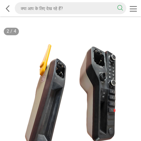
2
/
4