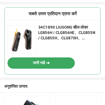
सबसे उत्तम प्रतिदान प्राप्त करें
34C1890 LIUGONG व्हील लोडर
LG856H / CLG856HE、CLG855N
/ CLG855H、CLG870H、
ZL50CN、CLG842H / CLG848 के
लिए केंद्र कंसोल विधानसभा
जारी रखें
अनुशंसित उत्पाद