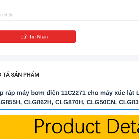
Gửi Tin Nhắn
 TẢ SẢN PHẨM
p ráp máy bơm điện 11C2271 cho máy xúc lậ
G855H, CLG862H, CLG870H, CLG50CN, CLG83