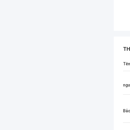
TH
Tê
ngư
Bảo