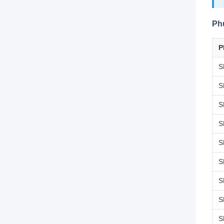
Ph
P
S
S
S
S
S
S
S
S
S