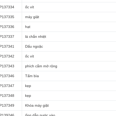
P137334
ốc vít
P137335
máy giặt
P137336
hạt
P137337
lá chắn nhiệt
P137341
Dấu ngoặc
P137342
ốc vít
P137343
phích cắm mở rộng
P137346
Tấm bìa
P137347
kẹp
P137348
kẹp
P137349
Khóa máy giặt
P139246
ống dẫn nước vào