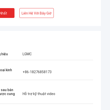
 Nhất
Liên Hệ Với Bây Giờ
 hiệu
LGMC
oại kinh
+86-18276858173
ụ sau bán
ược cung
Hỗ trợ kỹ thuật video