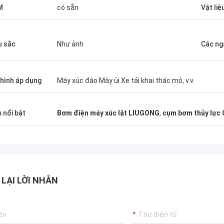
M
có sẵn
Vật liệ
 sắc
Như ảnh
Các ng
hình áp dụng
Máy xúc đào Máy ủi Xe tải khai thác mỏ, v.v.
 nổi bật
Bơm điện máy xúc lật LIUGONG
,
cụm bơm thủy lực
 LẠI LỜI NHẮN