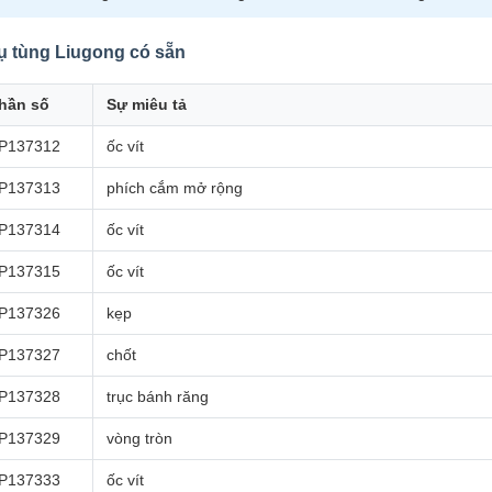
ụ tùng Liugong có sẵn
hần số
Sự miêu tả
P137312
ốc vít
P137313
phích cắm mở rộng
P137314
ốc vít
P137315
ốc vít
P137326
kẹp
P137327
chốt
P137328
trục bánh răng
P137329
vòng tròn
P137333
ốc vít