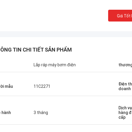
Giá Tốt
ÔNG TIN CHI TIẾT SẢN PHẨM
n
Lắp ráp máy bơm điện
thương
Điện th
ời mẫu
11C2271
doanh
Dịch v
 hành
3 tháng
hàng đ
cấp