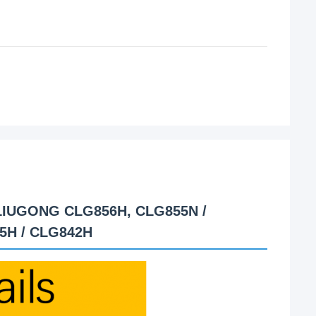
t LIUGONG CLG856H, CLG855N /
5H / CLG842H