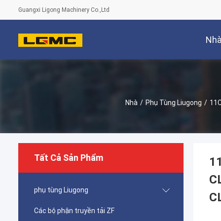
Guangxi Ligong Machinery Co.,Ltd
Nh
Nhà
/
Phụ Tùng Liugong
/
11C
Tất Cả Sản Phẩm
1
C
phụ tùng Liugong
C
Các bộ phận truyền tải ZF