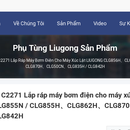
à
Về Chúng Tôi
Sản Phẩm
Video
Sự K
Phụ Tùng Liugong Sản Phẩm
2271 Lắp Ráp Máy Bơm Điện Cho Máy Xúc Lật LIUGONG CLG856H、
CLG870H、CLG50CN、CLG835H / CLG842H
1C2271 Lắp ráp máy bơm điện cho máy 
LG855N / CLG855H、CLG862H、CLG87
LG842H