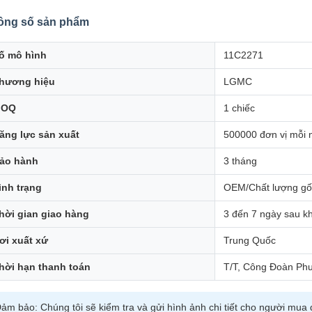
ông số sản phẩm
ố mô hình
11C2271
hương hiệu
LGMC
MOQ
1 chiếc
ăng lực sản xuất
500000 đơn vị mỗi
ảo hành
3 tháng
ình trạng
OEM/Chất lượng gố
hời gian giao hàng
3 đến 7 ngày sau kh
ơi xuất xứ
Trung Quốc
hời hạn thanh toán
T/T, Công Đoàn Ph
ảm bảo: Chúng tôi sẽ kiểm tra và gửi hình ảnh chi tiết cho người mua