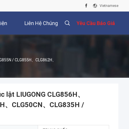
Vietnamese
iện
Liên Hệ Chúng
Yêu Cầu Báo Giá
Tôi
CLG855N / CLG855H、CLG862H、
xúc lật LIUGONG CLG856H、
0H、CLG50CN、CLG835H /