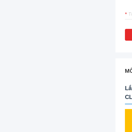
MÔ
Lắ
CL