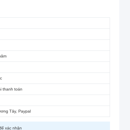
 năm
c
i thanh toán
ương Tây, Paypal
 để xác nhận