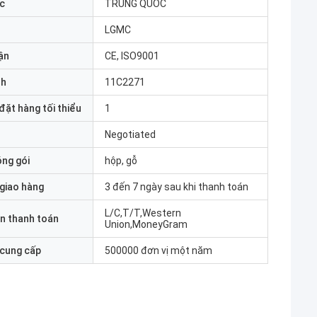
c
TRUNG QUỐC
LGMC
ận
CE, ISO9001
nh
11C2271
đặt hàng tối thiểu
1
Negotiated
óng gói
hộp, gỗ
 giao hàng
3 đến 7 ngày sau khi thanh toán
L/C,T/T,Western
n thanh toán
Union,MoneyGram
 cung cấp
500000 đơn vị một năm