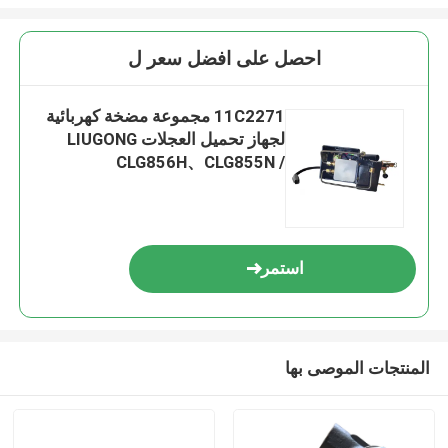
احصل على افضل سعر ل
11C2271 مجموعة مضخة كهربائية
لجهاز تحميل العجلات LIUGONG
CLG856H、CLG855N /
CLG855H、CLG862H、
CLG870H、CLG50CN、CLG835H
/ CLG842H
استمر
المنتجات الموصى بها