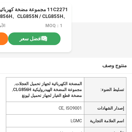
11C2271 مجموعة مضخة كهربا
G856H、CLG855N / CLG855H、
870H、CLG50CN、CLG835H /
MOQ：1
الأسعا
CLG842H
افضل سعر
منتوج وصف
المضخة الكهربائية لجهاز تحميل العجلات
,
تسليط الضوء:
مجموعة المضخة الهيدروليكية CLG856H
,
مضخة قطع الغيار لجهاز تحميل ليونغ
إصدار الشهادات
CE, ISO9001
اسم العلامة التجارية
LGMC