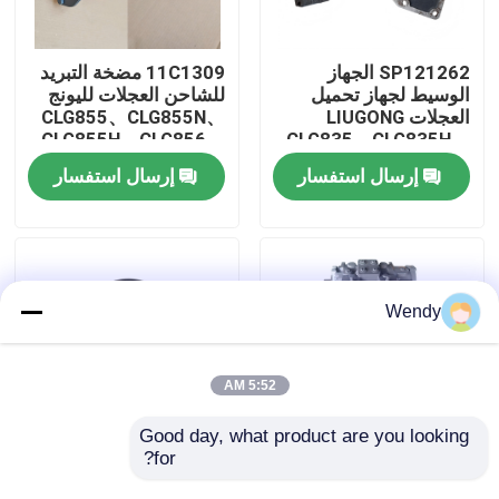
معلومات عنا
SP121262 الجهاز
11C1309 مضخة التبريد
الوسيط لجهاز تحميل
للشاحن العجلات لليونج
العجلات LIUGONG
CLG855、CLG855N、
جولة في المعمل
CLG855H、CLG856、
CLG835、CLG835H、
CLG850H、CLG860H
CLG836、CLG836H、
إرسال استفسار
إرسال استفسار
ZL30E、CLG855、
رقابة جودة
CLG862H、CLG870H
اتصل بنا
Wendy
أخبار
5:52 AM
حالات
Good day, what product are you looking 
for?
11C1132 مضخة
44C2104 فلتر الهواء
المضخة للشاحن العجلات
لجهاز تحميل العجلات
مدونة