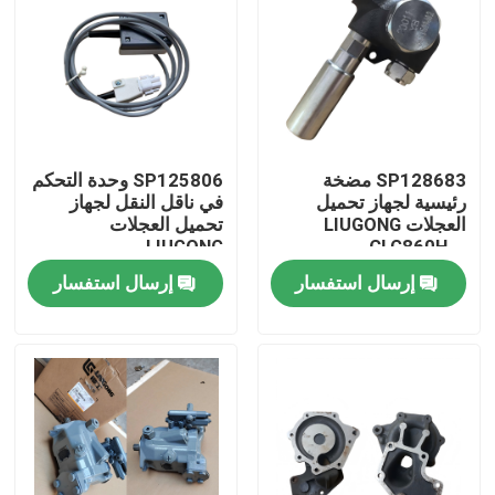
SP128683 مضخة
SP125806 وحدة التحكم
رئيسية لجهاز تحميل
في ناقل النقل لجهاز
العجلات LIUGONG
تحميل العجلات
LIUGONG
CLG860H、
CLG870H٬CLG888٬CLG890H
CLG862H、
إرسال استفسار
إرسال استفسار
CLG862N、
CLG870H、CLG888、
CLG890H、ZL50CN、
بيت
ZL50CNX
منتجات
أشرطة فيديو