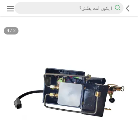
4
/
2