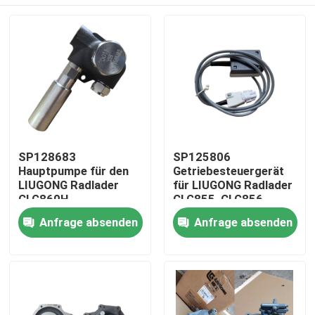
SP128683
SP125806
Hauptpumpe für den
Getriebesteuergerät
LIUGONG Radlader
für LIUGONG Radlader
CLG860H、
CLG855, CLG856,
CLG862H、
CLG850H, ZL50CN,
Haus
Anfrage absenden
Anfrage absenden
CLG862N、
ZL50CNX, CLG860H,
CLG870H、CLG888、
CLG862H, CLG862N,
CLG890H、ZL50CN、
CLG870H, CLG888,
Produkte
ZL50CNX
CLG890H
Videos