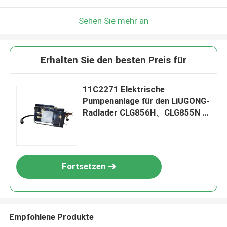
Sehen Sie mehr an
Erhalten Sie den besten Preis für
11C2271 Elektrische
Pumpenanlage für den LiUGONG-
Radlader CLG856H、CLG855N /
CLG855H、CLG862H、
CLG870H、CLG50CN、CLG835H
/ CLG842H
Fortsetzen
Empfohlene Produkte