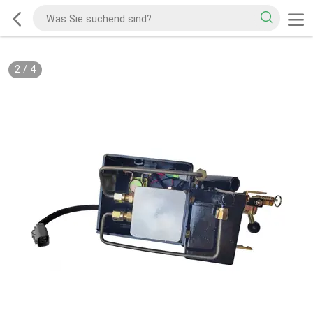
2
/
4