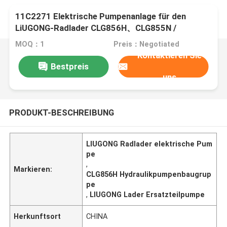
11C2271 Elektrische Pumpenanlage für den
LiUGONG-Radlader CLG856H、CLG855N /
CLG855H、CLG862H、CLG870H、CLG50CN、
MOQ：1
Preis：Negotiated
CLG835H / CLG842H
Kontaktieren Sie
Bestpreis
uns
PRODUKT-BESCHREIBUNG
LIUGONG Radlader elektrische Pum
pe
,
Markieren:
CLG856H Hydraulikpumpenbaugrup
pe
,
LIUGONG Lader Ersatzteilpumpe
Herkunftsort
CHINA