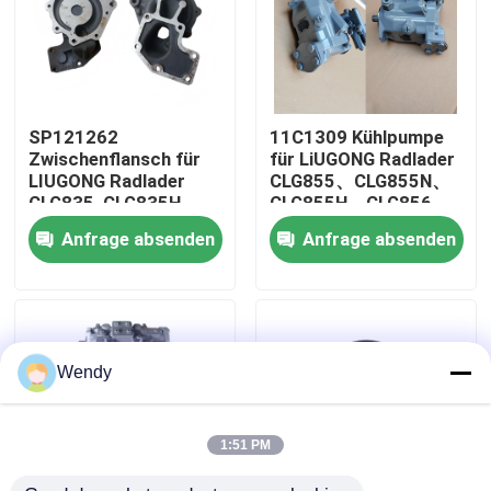
Über uns
Fabrik-Ausflug
SP121262
11C1309 Kühlpumpe
Zwischenflansch für
für LiUGONG Radlader
LIUGONG Radlader
CLG855、CLG855N、
Qualitätskontrolle
CLG835, CLG835H,
CLG855H、CLG856、
CLG836, CLG836H,
CLG850H、CLG860H
Anfrage absenden
Anfrage absenden
ZL30E, CLG855,
CLG862H, CLG870H
Treten Sie mit uns in Verbindung
Nachrichten
Wendy
Fälle
1:51 PM
Bloggen