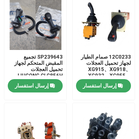
12C0233 صمام الطيار
SP239643 تجميع
لجهاز تحميل العجلات
المقبض المتحكم لجهاز
XG915、XG918、
تحميل العجلات
LIUGONG CLG856H
XG932、XG955、
XG962、XG982 قطع
الحفر CLG920D、
إرسال استفسار
إرسال استفسار
الغيار
CLG922D、CLG925D
CLG933E、CLG936D、
بيت
CLG939E
منتجات
أشرطة فيديو