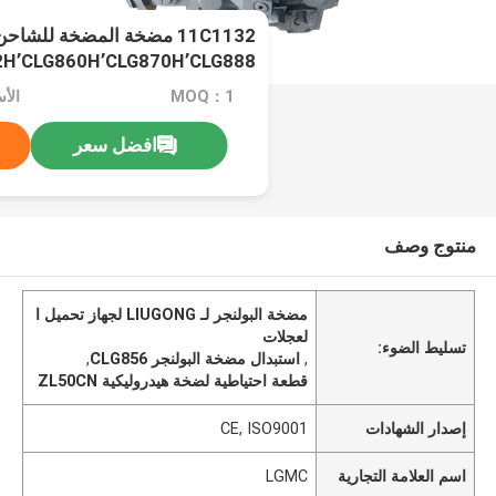
2H٬CLG860H٬CLG870H٬CLG888
MOQ：1
الأسعا
افضل سعر
منتوج وصف
مضخة البولنجر لـ LIUGONG لجهاز تحميل ا
لعجلات
تسليط الضوء:
,
استبدال مضخة البولنجر CLG856
,
قطعة احتياطية لضخة هيدروليكية ZL50CN
إصدار الشهادات
CE, ISO9001
اسم العلامة التجارية
LGMC