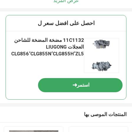
عرض المزيد
احصل على افضل سعر ل
11C1132 مضخة المضخة للشاحن
العجلات LIUGONG
CLG856٬CLG855N٬CLG855H٬ZL5
0CN٬ZL50C٬CLG862H٬CLG860H٬
CLG870H٬CLG888
استمر
المنتجات الموصى بها