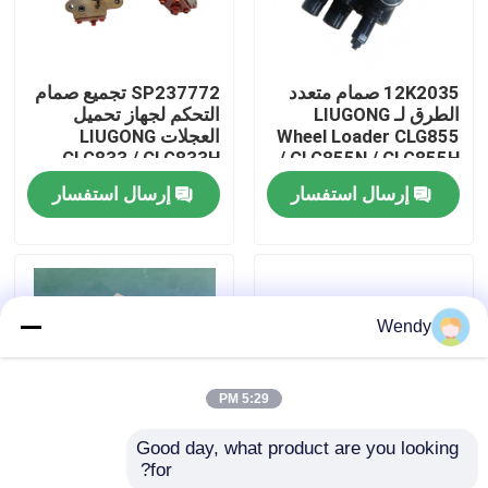
معلومات عنا
12K2035 صمام متعدد
SP237772 تجميع صمام
الطرق لـ LIUGONG
التحكم لجهاز تحميل
جولة في المعمل
Wheel Loader CLG855
العجلات LIUGONG
CLG833 / CLG833H
/ CLG855N / CLG855H
CLG835 / CLG835H
CLG856 / CLG856H
إرسال استفسار
إرسال استفسار
رقابة جودة
CLG836 / CLG836H
CLG50CN / CLG50C
ZL30E / ZL30F
اتصل بنا
Wendy
أخبار
5:29 PM
حالات
Good day, what product are you looking 
for?
SP161058 دعم
41A0876 التروس
مدونة