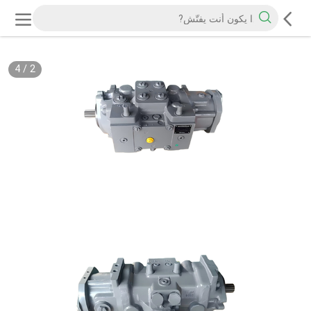
4
/
2