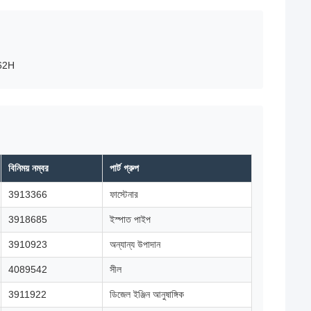
62H
বিনিময় নম্বর
পার্ট গ্রুপ
3913366
ফাস্টেনার
3918685
ইস্পাত পাইপ
3910923
অন্যান্য উপাদান
4089542
সীল
3911922
ডিজেল ইঞ্জিন আনুষাঙ্গিক