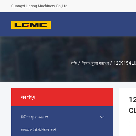
Guangxi Ligong Machinery Co.,Ltd
বাড়ি
/
লিউগং খুচরা যন্ত্রাংশ
/
12C9154 LI
সব পণ্য
1
CL
লিউগং খুচরা যন্ত্রাংশ
জেডএফ ট্রান্সমিশনের অংশ