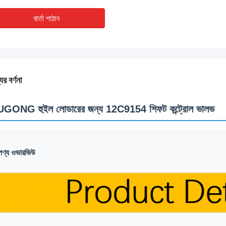
বার্তা পাঠান
ের বর্ণনা
UGONG হুইল লোডারের জন্য 12C9154 শিফট কন্ট্রোল ভালভ
পণ্য ওভারভিউ