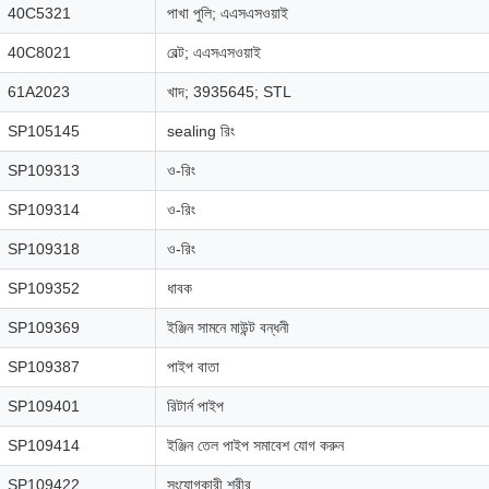
40C5321
পাখা পুলি; এএসএসওয়াই
40C8021
বেল্ট; এএসএসওয়াই
61A2023
খাদ; 3935645; STL
SP105145
sealing রিং
SP109313
ও-রিং
SP109314
ও-রিং
SP109318
ও-রিং
SP109352
ধাবক
SP109369
ইঞ্জিন সামনে মাউন্ট বন্ধনী
SP109387
পাইপ বাতা
SP109401
রিটার্ন পাইপ
SP109414
ইঞ্জিন তেল পাইপ সমাবেশ যোগ করুন
SP109422
সংযোগকারী শরীর