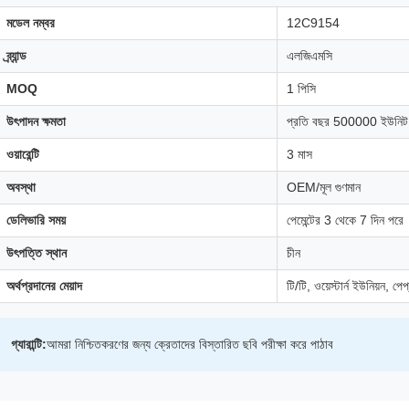
মডেল নম্বর
12C9154
ব্র্যান্ড
এলজিএমসি
MOQ
1 পিসি
উৎপাদন ক্ষমতা
প্রতি বছর 500000 ইউনিট
ওয়ারেন্টি
3 মাস
অবস্থা
OEM/মূল গুণমান
ডেলিভারি সময়
পেমেন্টের 3 থেকে 7 দিন পরে
উৎপত্তি স্থান
চীন
অর্থপ্রদানের মেয়াদ
টি/টি, ওয়েস্টার্ন ইউনিয়ন, পেপ
গ্যারান্টি:
আমরা নিশ্চিতকরণের জন্য ক্রেতাদের বিস্তারিত ছবি পরীক্ষা করে পাঠাব