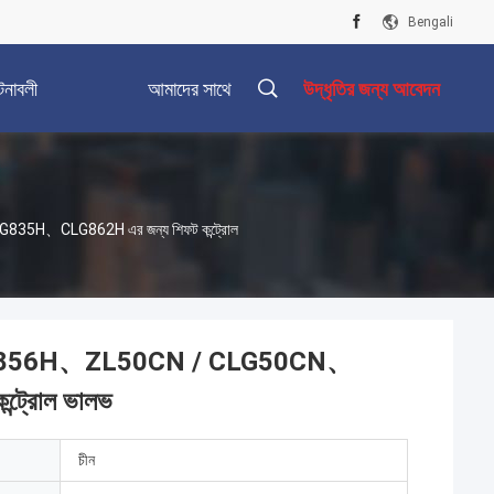
Bengali
টনাবলী
আমাদের সাথে
উদ্ধৃতির জন্য আবেদন
যোগাযোগ করুন
5H、CLG862H এর জন্য শিফট কন্ট্রোল
CLG856H、ZL50CN / CLG50CN、
ট্রোল ভালভ
চীন