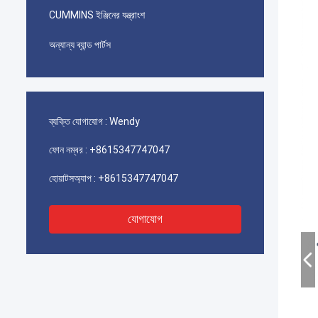
CUMMINS ইঞ্জিনের যন্ত্রাংশ
অন্যান্য ব্যান্ড পার্টস
ব্যক্তি যোগাযোগ :
Wendy
ফোন নম্বর :
+8615347747047
হোয়াটসঅ্যাপ :
+8615347747047
যোগাযোগ