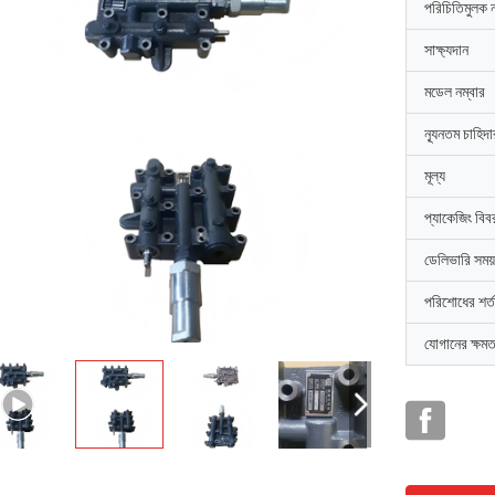
পরিচিতিমুলক 
সাক্ষ্যদান
মডেল নম্বার
ন্যূনতম চাহিদ
মূল্য
প্যাকেজিং বিব
ডেলিভারি সময়
পরিশোধের শর্ত
যোগানের ক্ষমত