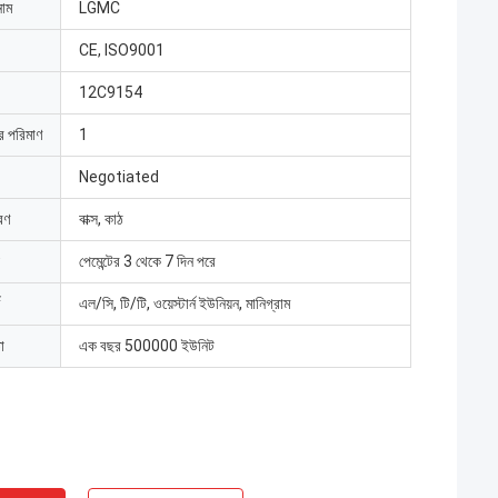
নাম
LGMC
CE, ISO9001
12C9154
ার পরিমাণ
1
Negotiated
রণ
বাক্স, কাঠ
পেমেন্টের 3 থেকে 7 দিন পরে
এল/সি, টি/টি, ওয়েস্টার্ন ইউনিয়ন, মানিগ্রাম
া
এক বছর 500000 ইউনিট