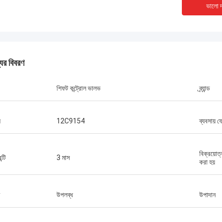
ভালো দ
যের বিবরণ
শিফট কন্ট্রোল ভালভ
ব্র্যান্ড
ল
12C9154
ব্যবসায় 
বিক্রয়োত
ন্টি
3 মাস
করা হয়
উপলব্ধ
উপাদান