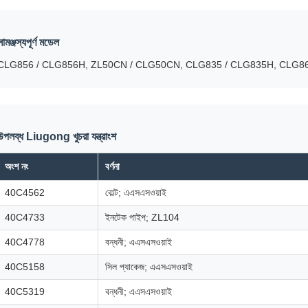
সামঞ্জস্যপূর্ণ মডেল
CLG856 / CLG856H, ZL50CN / CLG50CN, CLG835 / CLG835H, CLG8
উপলব্ধ Liugong খুচরা যন্ত্রাংশ
অংশ নং
বর্ণনা
40C4562
বোল্ট; এএসএসওয়াই
40C4733
ইনটেক পাইপ; ZL104
40C4778
বন্ধনী; এএসএসওয়াই
40C5158
সিল প্যাকেজ; এএসএসওয়াই
40C5319
বন্ধনী; এএসএসওয়াই