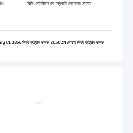
িল্প
বিল্ডিং মেটেরিয়াল শপ, যন্ত্রপাতি মেরামতের দোকান
g CLG856 শিফট কন্ট্রোল ভালভ
,
ZL50CN লোডার শিফট কন্ট্রোল ভালভ