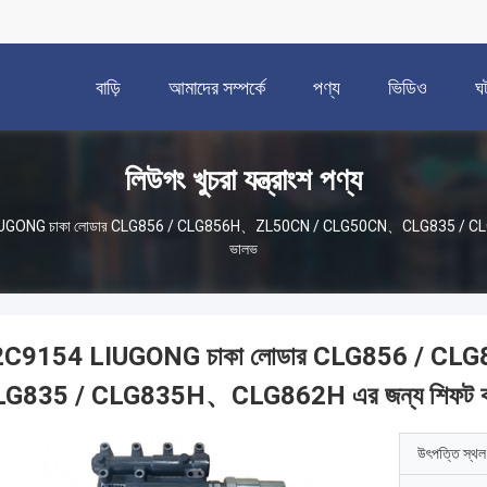
বাড়ি
আমাদের সম্পর্কে
পণ্য
ভিডিও
ঘ
লিউগং খুচরা যন্ত্রাংশ পণ্য
UGONG চাকা লোডার CLG856 / CLG856H、ZL50CN / CLG50CN、CLG835 / CLG83
ভালভ
2C9154 LIUGONG চাকা লোডার CLG856 / 
G835 / CLG835H、CLG862H এর জন্য শিফট কন্
উৎপত্তি স্থল