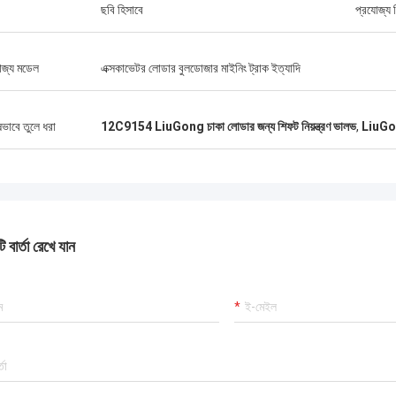
ছবি হিসাবে
প্রযোজ্য শ
োজ্য মডেল
এক্সকাভেটর লোডার বুলডোজার মাইনিং ট্রাক ইত্যাদি
ষভাবে তুলে ধরা
12C9154 LiuGong চাকা লোডার জন্য শিফট নিয়ন্ত্রণ ভালভ
,
LiuGon
 বার্তা রেখে যান