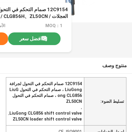
12C9154 صمام التحكم في الت
العجلات  CLG856H、ZL50CN
LG835 / CLG835H、CLG862H
MOQ：1
الأسعا
افضل سعر
منتوج وصف
12C9154 صمام التحكم في التحول لجرافة
LiuGong ، صمام التحكم في التحول LiuG
ong CLG856 ، صمام التحكم في التحول
تسليط الضوء:
ZL50CN
,
,
LiuGong CLG856 shift control valve
ZL50CN loader shift control valve
إصدار الشهادات
CE, ISO9001