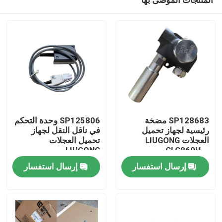
SP128683 مضخة
SP125806 وحدة التحكم
رئيسية لجهاز تحميل
في ناقل النقل لجهاز
العجلات LIUGONG
تحميل العجلات
LIUGONG
CLG860H、
بيت
CLG870H٬CLG888٬CLG890H
CLG862H、
إرسال استفسار
إرسال استفسار
CLG862N、
CLG870H、CLG888、
منتجات
CLG890H、ZL50CN、
ZL50CNX
أشرطة فيديو