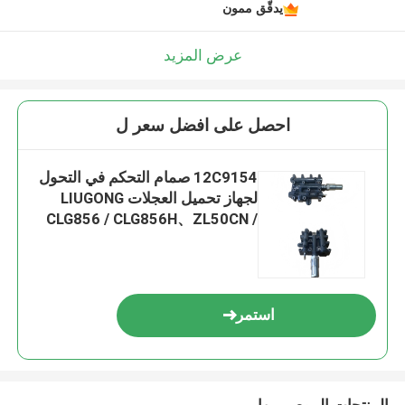
يدقّق ممون
عرض المزيد
احصل على افضل سعر ل
12C9154 صمام التحكم في التحول
لجهاز تحميل العجلات LIUGONG
CLG856 / CLG856H、ZL50CN /
CLG50CN、CLG835 / CLG835H、
CLG862H
استمر
المنتجات الموصى بها