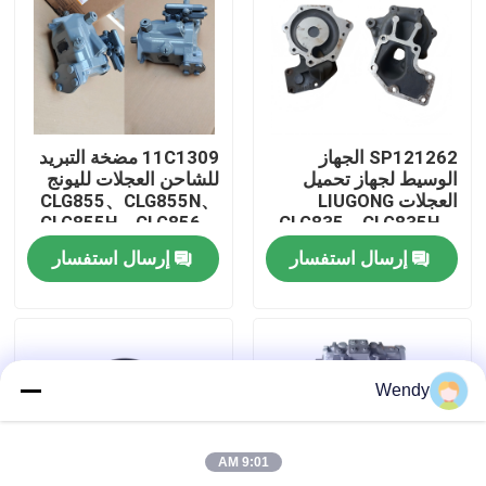
معلومات عنا
جولة في المعمل
SP121262 الجهاز
11C1309 مضخة التبريد
الوسيط لجهاز تحميل
للشاحن العجلات لليونج
رقابة جودة
العجلات LIUGONG
CLG855、CLG855N、
CLG855H、CLG856、
CLG835、CLG835H、
CLG850H、CLG860H
CLG836、CLG836H、
إرسال استفسار
إرسال استفسار
ZL30E、CLG855、
اتصل بنا
CLG862H、CLG870H
أخبار
Wendy
حالات
9:01 AM
مدونة