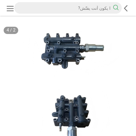
4
/
2