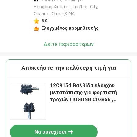
Hongxing Xintiandi, LiuZhou City,
Guangxi, China ,ΚΙΝΑ
5.0
Ελεγχμένος προμηθευτής
Δείτε περισσότερων
Αποκτήστε την καλύτερη τιμή για
12C9154 Βαλβίδα ελέγχου
μετατόπισης για φορτιστή
τροχών LIUGONG CLG856 /
CLG856H、ZL50CN /
CLG50CN、CLG835 / CLG835H、
CLG862H
Να συνεχίσει