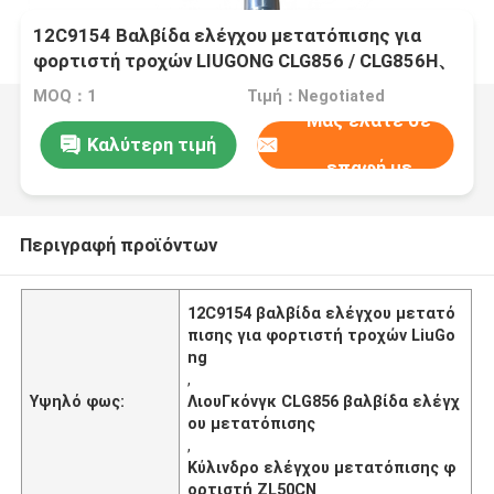
12C9154 Βαλβίδα ελέγχου μετατόπισης για
φορτιστή τροχών LIUGONG CLG856 / CLG856H、
ZL50CN / CLG50CN、CLG835 / CLG835H、
MOQ：1
Τιμή：Negotiated
CLG862H
Μας ελάτε σε
Καλύτερη τιμή
επαφή με
Περιγραφή προϊόντων
12C9154 βαλβίδα ελέγχου μετατό
πισης για φορτιστή τροχών LiuGo
ng
,
Υψηλό φως:
ΛιουΓκόνγκ CLG856 βαλβίδα ελέγχ
ου μετατόπισης
,
Κύλινδρο ελέγχου μετατόπισης φ
ορτιστή ZL50CN