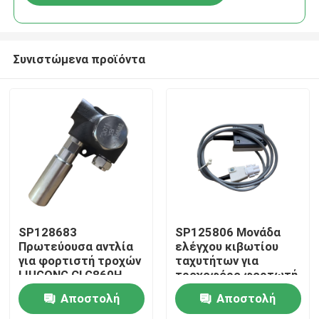
Συνιστώμενα προϊόντα
Σπίτι
SP128683
SP125806 Μονάδα
Πρωτεύουσα αντλία
ελέγχου κιβωτίου
για φορτιστή τροχών
ταχυτήτων για
Προϊόντα
LIUGONG CLG860H、
τροχοφόρο φορτωτή
CLG862H、
LIUGONG CLG855,
Αποστολή
Αποστολή
CLG862N、
CLG856, CLG850H,
Βίντεο
CLG870H、CLG888、
ZL50CN, ZL50CNX,