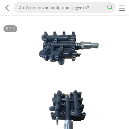
2
/
4