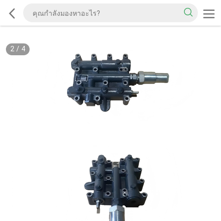
2
/
4