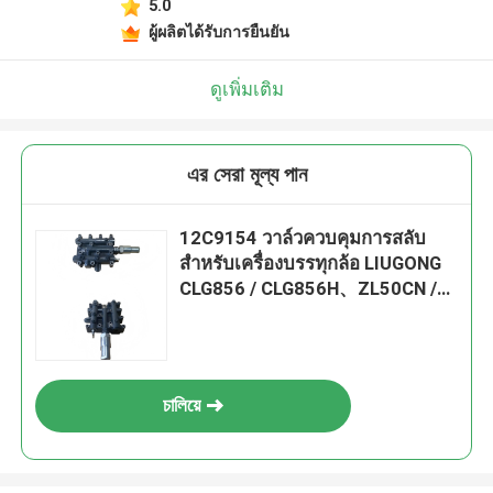
5.0
ผู้ผลิตได้รับการยืนยัน
ดูเพิ่มเติม
এর সেরা মূল্য পান
12C9154 วาล์วควบคุมการสลับ
สําหรับเครื่องบรรทุกล้อ LIUGONG
CLG856 / CLG856H、ZL50CN /
CLG50CN、CLG835 / CLG835H、
CLG862H
চালিয়ে