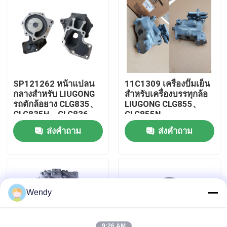
CLG890H
เกี่ยวกับเรา
ทัวร์โรงงาน
SP121262 หน้าแปลน
11C1309 เครื่องปั๊มเย็น
ควบคุมคุณภาพ
กลางสำหรับ LIUGONG
สําหรับเครื่องบรรทุกล้อ
รถตักล้อยาง CLG835、
LIUGONG CLG855、
CLG835H、CLG836、
CLG855N、
CLG836H、ZL30E、
CLG855H、CLG856、
ติดต่อเรา
ส่งคำถาม
ส่งคำถาม
CLG855、CLG862H、
CLG850H、CLG860H
CLG870H
ข่าว
กรณี
Wendy
บล็อก
9:26 AM