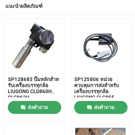
แนะนำผลิตภัณฑ์
SP128683 ปั๊มหลักสําห
SP125806 หน่วย
รับเครื่องบรรทุกล้อ
ควบคุมการส่งสําหรับ
LIUGONG CLG860H、
เครื่องบรรทุกล้อ
บ้าน
CLG862H、
LIUGONG CLG855、
CLG862N、
CLG856、CLG850H、
ส่งคำถาม
ส่งคำถาม
CLG870H、CLG888、
ZL50CN、ZL50CNX、
สินค้า
CLG890H、ZL50CN、
CLG860H、
ZL50CNX
CLG862H、
CLG862N、
วิดีโอ
CLG870H、CLG888、