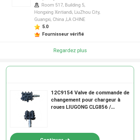
Room 517, Building 5,
Hongxing Xintiandi, LiuZhou City,
Guangxi, China ,LA CHINE
5.0
Fournisseur vérifié
Regardez plus
12C9154 Valve de commande de
changement pour chargeur à
roues LIUGONG CLG856 /
CLG856H、ZL50CN /
CLG50CN、CLG835 / CLG835H、
CLG862H