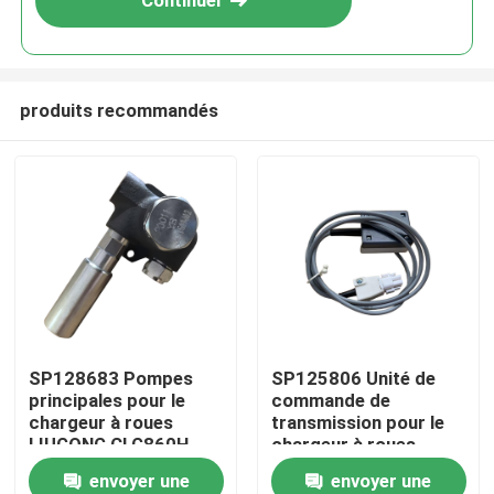
Continuer
produits recommandés
Maison
SP128683 Pompes
SP125806 Unité de
principales pour le
commande de
Produits
chargeur à roues
transmission pour le
LIUGONG CLG860H、
chargeur à roues
CLG862H、
LIUGONG CLG855、
envoyer une
envoyer une
Vidéos
CLG862N、
CLG856、CLG850H、