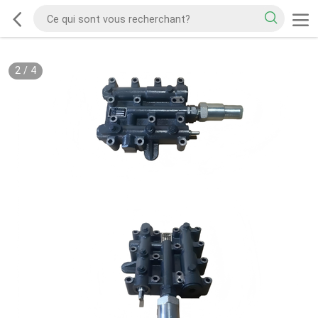
2
/
4