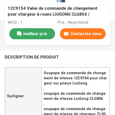
12C9154 Valve de commande de changement
pour chargeur à roues LIUGONG CLG856 /
CLG856H、ZL50CN / CLG50CN、CLG835 /
MOQ：1
Prix：Negotiated
CLG835H、CLG862H
meilleur prix
Contactez nous
DESCRIPTION DE PRODUIT
Soupape de commande de change
ment de vitesse 12C9154 pour char
geur sur pneus LiuGong
,
soupape de commande de change
Surligner:
ment de vitesse LiuGong CLG856
,
soupape de commande de change
ment de vitesse de chargeur ZL50