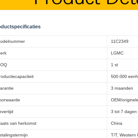
ductspecificaties
odelnummer
11C2349
erk
LGMC
MOQ
1 st
roductiecapaciteit
500.000 eenh
arantie
3 maanden
oorwaarde
OEM/originele 
evertijd
3 tot 7 dagen
laats van herkomst
China
etalingstermijn
T/T, Western 