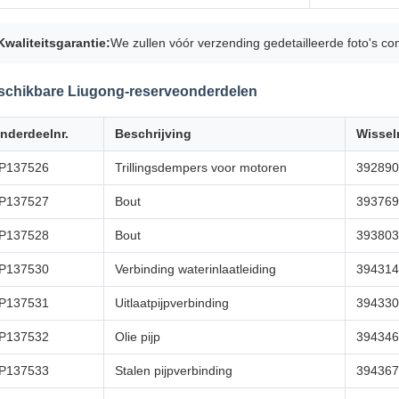
Kwaliteitsgarantie:
We zullen vóór verzending gedetailleerde foto's con
schikbare Liugong-reserveonderdelen
nderdeelnr.
Beschrijving
Wisse
P137526
Trillingsdempers voor motoren
392890
P137527
Bout
393769
P137528
Bout
393803
P137530
Verbinding waterinlaatleiding
394314
P137531
Uitlaatpijpverbinding
394330
P137532
Olie pijp
394346
P137533
Stalen pijpverbinding
394367