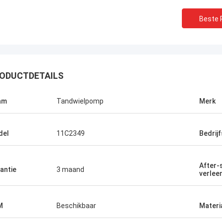
Beste P
ODUCTDETAILS
am
Tandwielpomp
Merk
del
11C2349
Bedrij
After-
antie
3 maand
verlee
M
Beschikbaar
Materi