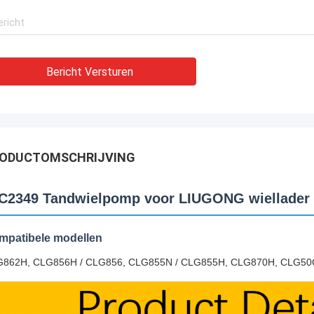
Bericht Versturen
ODUCTOMSCHRIJVING
C2349 Tandwielpomp voor LIUGONG wiellader
mpatibele modellen
862H, CLG856H / CLG856, CLG855N / CLG855H, CLG870H, CLG50