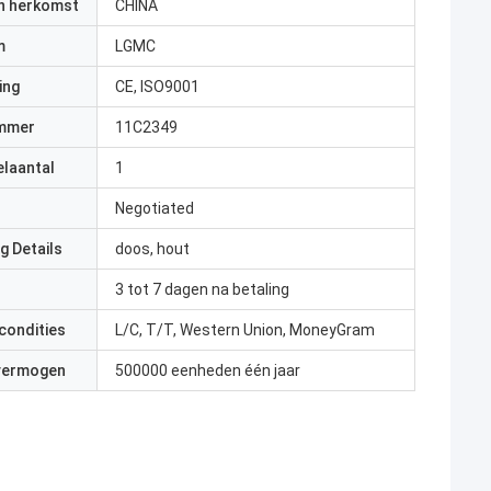
an herkomst
CHINA
m
LGMC
ing
CE, ISO9001
mmer
11C2349
elaantal
1
Negotiated
g Details
doos, hout
3 tot 7 dagen na betaling
condities
L/C, T/T, Western Union, MoneyGram
 vermogen
500000 eenheden één jaar