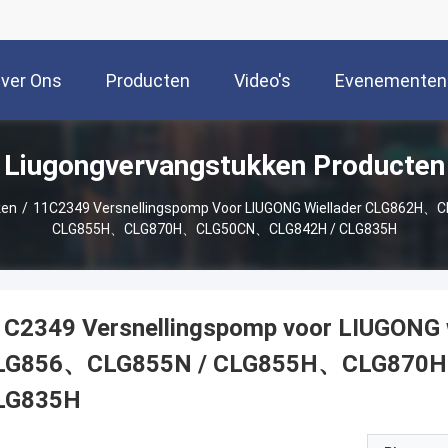
ver Ons
Producten
Video's
Evenementen
Liugongvervangstukken Producten
ken
/
11C2349 Versnellingspomp Voor LIUGONG Wiellader CLG862H、
CLG855H、CLG870H、CLG50CN、CLG842H / CLG835H
1C2349 Versnellingspomp voor LIUGONG
LG856、CLG855N / CLG855H、CLG870
LG835H