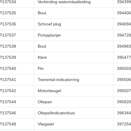
P137534
Verbinding waterinlaatleiding
394399
P137535
Bout
394406
P137536
Schroef plug
394694
P137537
Pompplunjer
394728
P137538
Bout
394983
P137539
Klem
395477
P137540
Pin
395503
P137541
Toerental-indicatorring
395506
P137542
Motorbeugel
395507
P137544
Oliepan
395820
P137546
Oliepeilindicatorbuis
396344
P137548
Vliegwiel
397254