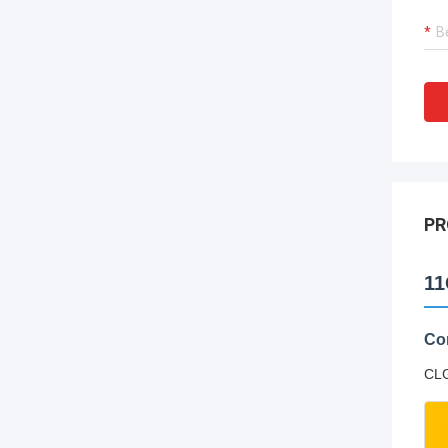
PR
11
Co
CLG