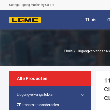
Guangxi Ligong Machinery Co.,Ltd
Thuis
O
Thuis
/
Liugongvervangstuk
Alle Producten
1
C
Liugongvervangstukken
C
ZF-transmissieonderdelen