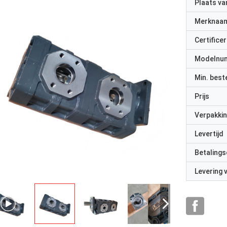
Plaats v
Merknaa
Certificer
Modelnu
Min. best
Prijs
Verpakkin
Levertijd
Betalings
Levering