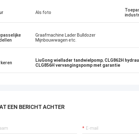
Toepas
ur
Als foto
indust
passelijke
Graafmachine Lader Bulldozer
ellen
Mijnbouwwagen etc.
LiuGong wiellader tandwielpomp
,
CLG862H hydrau
keren
CLG856H vervangingspomp met garantie
AT EEN BERICHT ACHTER