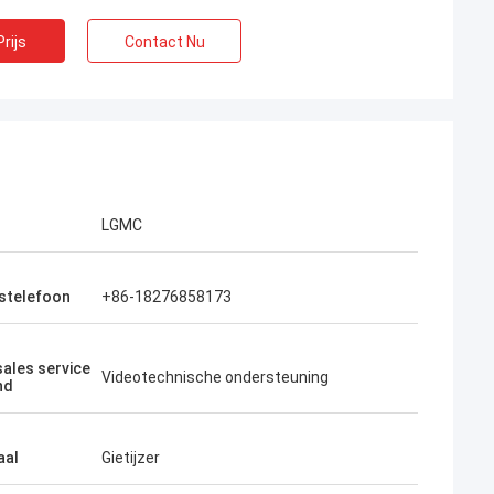
rijs
Contact Nu
LGMC
fstelefoon
+86-18276858173
sales service
Videotechnische ondersteuning
nd
aal
Gietijzer