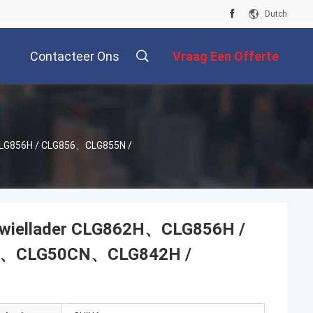
Dutch
Contacteer Ons
Vraag Een Offerte
Aan
CLG856H / CLG856、CLG855N /
 wiellader CLG862H、CLG856H /
H、CLG50CN、CLG842H /