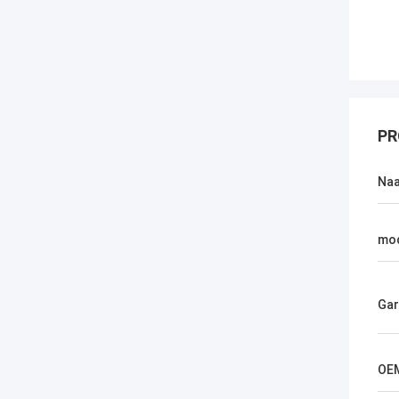
PR
Na
mo
Gar
OE