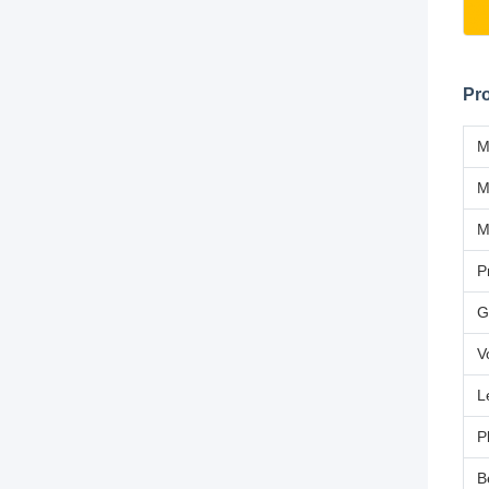
Pro
M
M
P
G
V
L
P
B