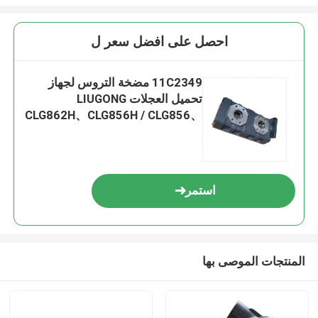
احصل على افضل سعر ل
11C2349 مضخة التروس لجهاز
تحميل العجلات LIUGONG
CLG862H、CLG856H / CLG856、
CLG855N / CLG855H、
CLG870H、CLG50CN、CLG842H
/ CLG835H
استمر
المنتجات الموصى بها