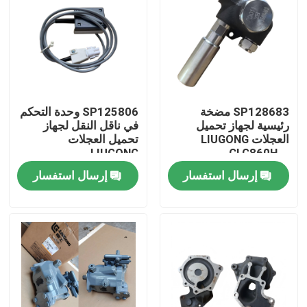
SP128683 مضخة
SP125806 وحدة التحكم
رئيسية لجهاز تحميل
في ناقل النقل لجهاز
العجلات LIUGONG
تحميل العجلات
LIUGONG
CLG860H、
CLG870H٬CLG888٬CLG890H
CLG862H、
إرسال استفسار
إرسال استفسار
CLG862N、
CLG870H、CLG888、
CLG890H、ZL50CN、
بيت
ZL50CNX
منتجات
أشرطة فيديو