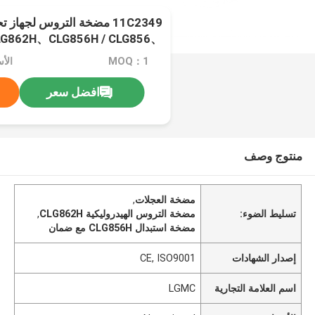
11C2349 مضخة التروس لجهاز
LG862H、CLG856H / CLG856、
LG855H、CLG870H、CLG50CN、
MOQ：1
الأسعا
CLG842H / CLG835H
افضل سعر
منتوج وصف
مضخة العجلات
,
تسليط الضوء:
مضخة التروس الهيدروليكية CLG862H
,
مضخة استبدال CLG856H مع ضمان
إصدار الشهادات
CE, ISO9001
اسم العلامة التجارية
LGMC