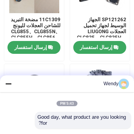
معلومات عنا
SP121262 الجهاز
11C1309 مضخة التبريد
الوسيط لجهاز تحميل
للشاحن العجلات لليونج
العجلات LIUGONG
CLG855、CLG855N、
جولة في المعمل
CLG855H、CLG856、
CLG835、CLG835H、
CLG850H、CLG860H
CLG836、CLG836H、
إرسال استفسار
إرسال استفسار
ZL30E、CLG855、
رقابة جودة
CLG862H、CLG870H
اتصل بنا
Wendy
أخبار
5:43 PM
حالات
Good day, what product are you looking 
for?
11C1132 مضخة
44C2104 فلتر الهواء
المضخة للشاحن العجلات
لجهاز تحميل العجلات
مدونة