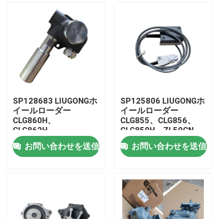
SP128683 LIUGONGホ
SP125806 LIUGONGホ
イールローダー
イールローダー
CLG860H、
CLG855、CLG856、
CLG862H、
CLG850H、ZL50CN、
CLG862N、
ZL50CNX、
お問い合わせを送信
お問い合わせを送信
CLG870H、CLG888、
CLG860H、
家
CLG890H、ZL50CN、
CLG862H、
ZL50CNX用のプライム
CLG862N、
ポンプ
CLG870H、CLG888、
プロダクト
CLG890H用のトランス
ミッション制御ユニッ
ト
ビデオ