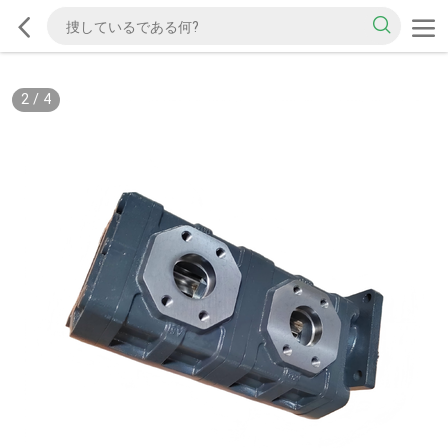
2
/
4