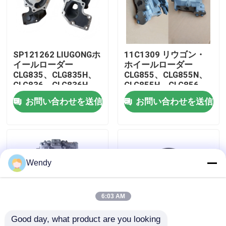
私達について
SP121262 LIUGONGホ
11C1309 リウゴン・
工場旅行
イールローダー
ホイールローダー
CLG835、CLG835H、
CLG855、CLG855N、
CLG836、CLG836H、
CLG855H、CLG856、
品質管理
ZL30E、CLG855、
CLG850H、CLG860H
お問い合わせを送信
お問い合わせを送信
CLG862H、CLG870H
用の冷却ポンプアシ
のための中間フレンズ
私達に連絡しなさい
ニュース
Wendy
場合
6:03 AM
Good day, what product are you looking 
ブログ