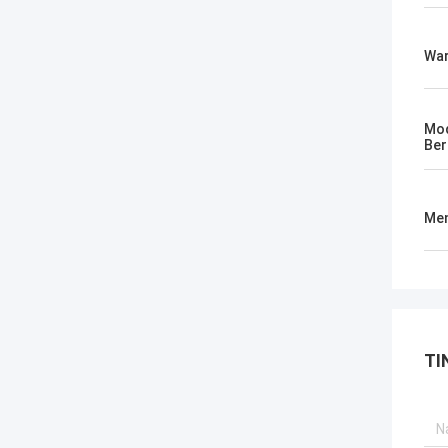
Wa
Mod
Ber
Men
TI