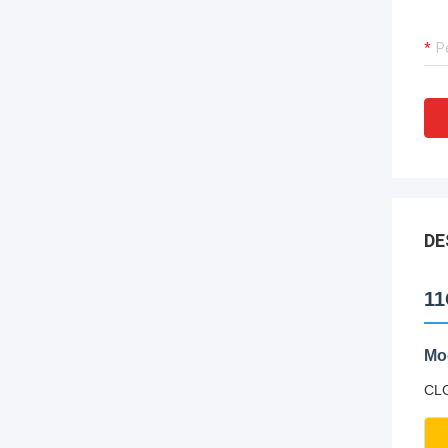
DE
11
Mo
CLG