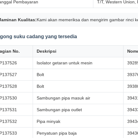
anggal Pembayaran
T/T, Western Union,
Jaminan Kualitas:
Kami akan memeriksa dan mengirim gambar rinci k
ugong suku cadang yang tersedia
agian No.
Deskripsi
Nomo
P137526
Isolator getaran untuk mesin
3928
P137527
Bolt
3937
P137528
Bolt
3938
P137530
Sambungan pipa masuk air
3943
P137531
Sambungan pipa outlet
3943
P137532
Pipa minyak
3943
P137533
Penyatuan pipa baja
3943