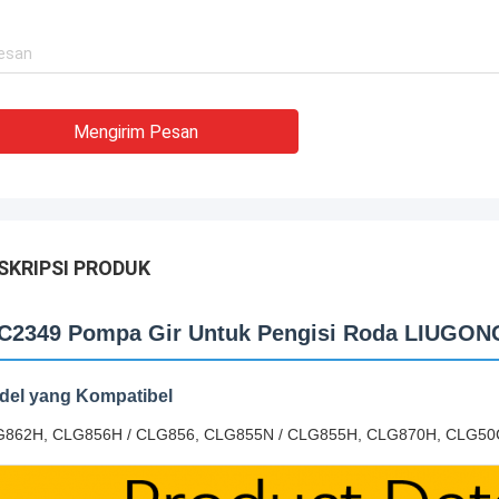
Mengirim Pesan
SKRIPSI PRODUK
C2349 Pompa Gir Untuk Pengisi Roda LIUGON
del yang Kompatibel
862H, CLG856H / CLG856, CLG855N / CLG855H, CLG870H, CLG50