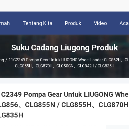
mah
Tentang Kita
Produk
Video
Aca
Suku Cadang Liugong Produk
ng
/
11C2349 Pompa Gear Untuk LIUGONG Wheel Loader CLG862H、C
CLG855H、CLG870H、CLG50CN、CLG842H / CLG835H
1C2349 Pompa Gear Untuk LIUGONG Wh
LG856、CLG855N / CLG855H、CLG870
LG835H