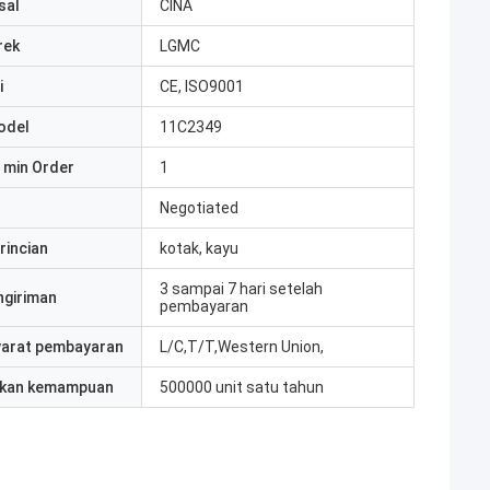
sal
CINA
rek
LGMC
i
CE, ISO9001
odel
11C2349
 min Order
1
Negotiated
rincian
kotak, kayu
3 sampai 7 hari setelah
ngiriman
pembayaran
yarat pembayaran
L/C,T/T,Western Union,
kan kemampuan
500000 unit satu tahun