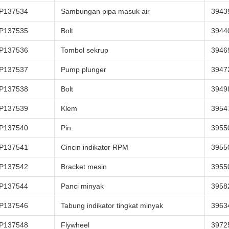
P137534
Sambungan pipa masuk air
3943
P137535
Bolt
3944
P137536
Tombol sekrup
3946
P137537
Pump plunger
3947
P137538
Bolt
3949
P137539
Klem
3954
P137540
Pin.
3955
P137541
Cincin indikator RPM
3955
P137542
Bracket mesin
3955
P137544
Panci minyak
3958
P137546
Tabung indikator tingkat minyak
3963
P137548
Flywheel
3972