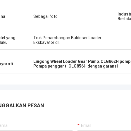
Indust
rna
Sebagai foto
Berlak
el yang
Truk Penambangan Buldoser Loader
laku
Ekskavator dll.
Liugong Wheel Loader Gear Pump
,
CLG862H pompa 
yoroti
Pompa pengganti CLG856H dengan garansi
NGGALKAN PESAN