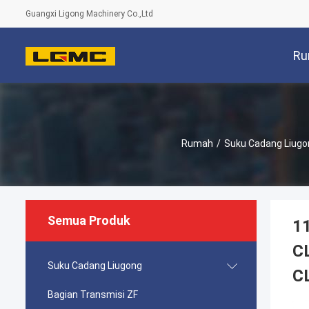
Guangxi Ligong Machinery Co.,Ltd
Ru
Rumah
/
Suku Cadang Liugo
Semua Produk
1
C
Suku Cadang Liugong
C
Bagian Transmisi ZF