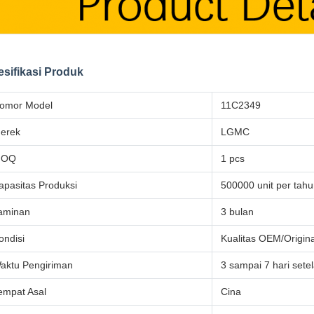
sifikasi Produk
omor Model
11C2349
erek
LGMC
MOQ
1 pcs
apasitas Produksi
500000 unit per tah
aminan
3 bulan
ondisi
Kualitas OEM/Origina
aktu Pengiriman
3 sampai 7 hari set
empat Asal
Cina