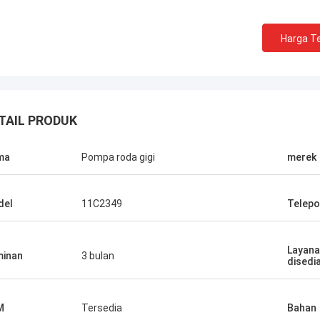
Harga Te
TAIL PRODUK
ma
Pompa roda gigi
merek
del
11C2349
Telepo
Layana
inan
3 bulan
disedi
M
Tersedia
Bahan