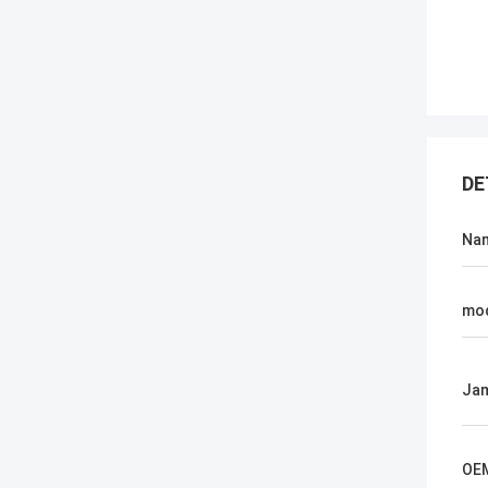
DE
Na
mo
Jam
OE