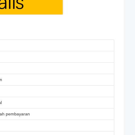
un
l
elah pembayaran