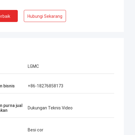
rbaik
Hubungi Sekarang
LGMC
n bisnis
+86-18276858173
n purna jual
Dukungan Teknis Video
akan
Besi cor