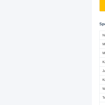
Spe
N
M
K
J
K
W
T