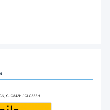
G
CN, CLG842H / CLG835H