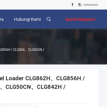
Indonesian
ra
Hubungi Kami
Quote Request
Suatu
LG856H / CLG856、CLG855N /
eel Loader CLG862H、CLG856H /
H、CLG50CN、CLG842H /