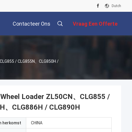
Dutch
Contacteer Ons
Vraag Een Offerte
Aan
N、CLG855 / CLG855N、CLG850H /
G Wheel Loader ZL50CN、CLG855 /
H、CLG886H / CLG890H
an herkomst
CHINA