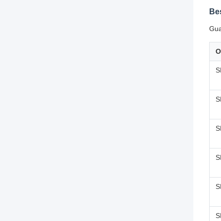
Be
Gua
O
S
S
S
S
S
S