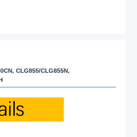
50CN, CLG855/CLG855N,
H