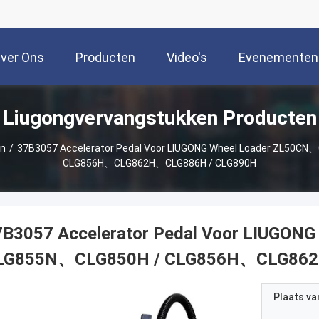
ver Ons
Producten
Video's
Evenementen
Liugongvervangstukken Producten
en
/
37B3057 Accelerator Pedal Voor LIUGONG Wheel Loader ZL50C
CLG856H、CLG862H、CLG886H / CLG890H
7B3057 Accelerator Pedal Voor LIUGON
LG855N、CLG850H / CLG856H、CLG862
Plaats v