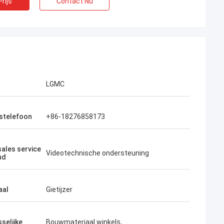
rijs
Contact Nu
LGMC
fstelefoon
+86-18276858173
sales service
Videotechnische ondersteuning
nd
aal
Gietijzer
selijke
Bouwmateriaal winkels,