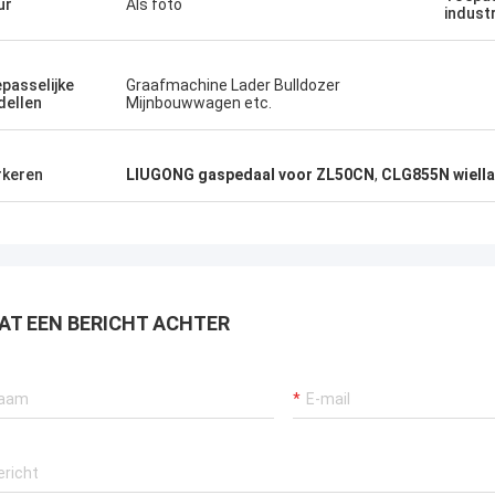
ur
Als foto
indust
passelijke
Graafmachine Lader Bulldozer
ellen
Mijnbouwwagen etc.
keren
LIUGONG gaspedaal voor ZL50CN
,
CLG855N wiella
AT EEN BERICHT ACHTER