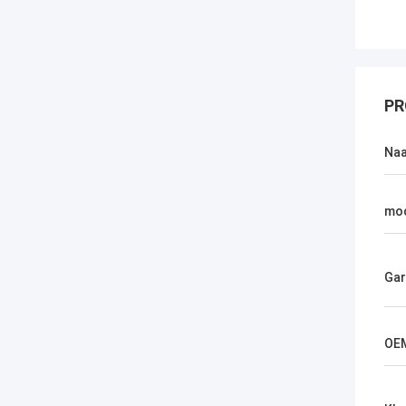
PR
Na
mo
Gar
OE