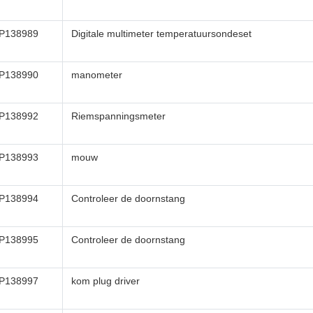
P138989
Digitale multimeter temperatuursondeset
P138990
manometer
P138992
Riemspanningsmeter
P138993
mouw
P138994
Controleer de doornstang
P138995
Controleer de doornstang
P138997
kom plug driver