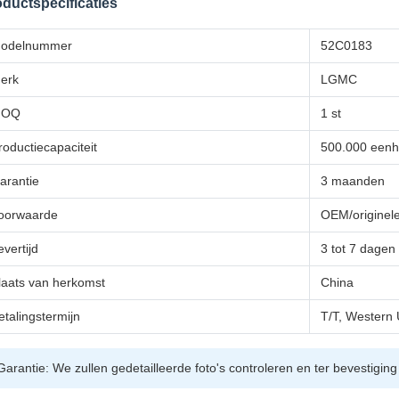
ductspecificaties
odelnummer
52C0183
erk
LGMC
MOQ
1 st
roductiecapaciteit
500.000 eenh
arantie
3 maanden
oorwaarde
OEM/originele 
evertijd
3 tot 7 dagen
laats van herkomst
China
etalingstermijn
T/T, Western 
Garantie: We zullen gedetailleerde foto's controleren en ter bevestigin