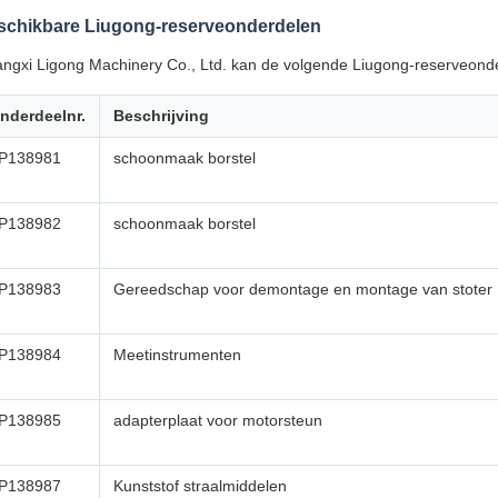
schikbare Liugong-reserveonderdelen
ngxi Ligong Machinery Co., Ltd. kan de volgende Liugong-reserveonde
nderdeelnr.
Beschrijving
P138981
schoonmaak borstel
P138982
schoonmaak borstel
P138983
Gereedschap voor demontage en montage van stoter
P138984
Meetinstrumenten
P138985
adapterplaat voor motorsteun
P138987
Kunststof straalmiddelen