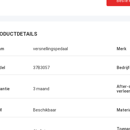
Beste P
ODUCTDETAILS
am
versnellingspedaal
Merk
del
37B3057
Bedrij
After-
antie
3 maand
verlee
M
Beschikbaar
Materi
Toepas