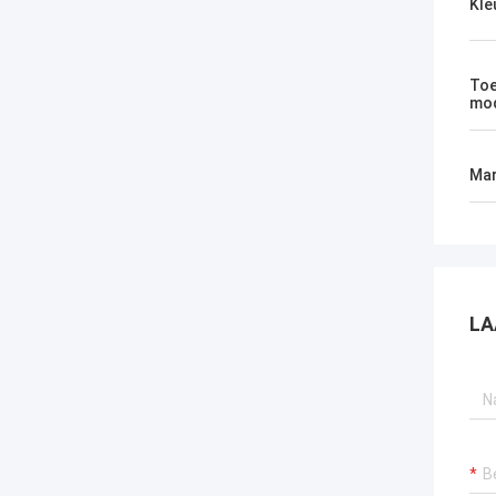
Kle
Toe
mod
Mar
LA