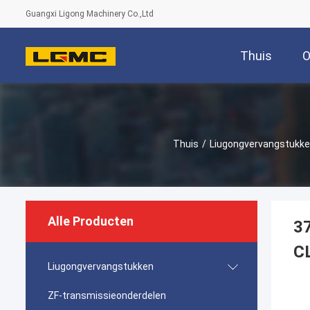
Guangxi Ligong Machinery Co.,Ltd
Thuis
O
Thuis
/
Liugongvervangstukk
Alle Producten
3
C
Liugongvervangstukken
ZF-transmissieonderdelen