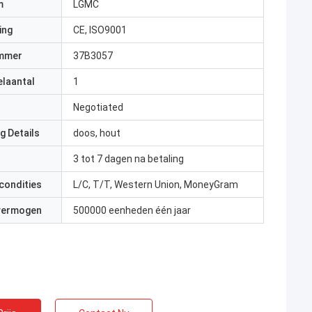
m
LGMC
ing
CE, ISO9001
mmer
37B3057
elaantal
1
Negotiated
g Details
doos, hout
3 tot 7 dagen na betaling
condities
L/C, T/T, Western Union, MoneyGram
 vermogen
500000 eenheden één jaar