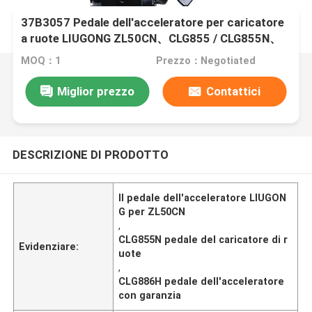
37B3057 Pedale dell'acceleratore per caricatore
a ruote LIUGONG ZL50CN、CLG855 / CLG855N、
CLG850H / CLG856H、CLG862H、CLG886H /
MOQ：1
Prezzo：Negotiated
CLG890H
Miglior prezzo
Contattici
DESCRIZIONE DI PRODOTTO
Il pedale dell'acceleratore LIUGON
G per ZL50CN
,
CLG855N pedale del caricatore di r
Evidenziare:
uote
,
CLG886H pedale dell'acceleratore
con garanzia