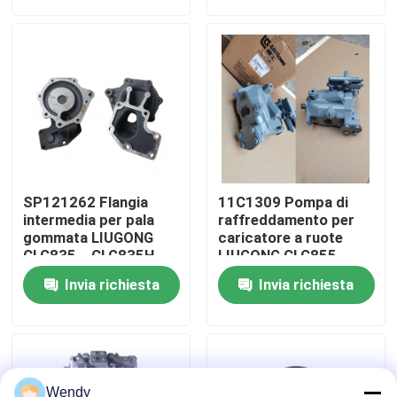
CLG890H、ZL50CN、
CLG860H、
ZL50CNX
CLG862H、
Circa noi
CLG862N、
CLG870H、CLG888、
CLG890H
Giro della fabbrica
Controllo di qualità
SP121262 Flangia
11C1309 Pompa di
Contattici
intermedia per pala
raffreddamento per
gommata LIUGONG
caricatore a ruote
CLG835、CLG835H、
LIUGONG CLG855、
CLG836、CLG836H、
CLG855N、
Notizie
Invia richiesta
Invia richiesta
ZL30E、CLG855、
CLG855H、CLG856、
CLG862H、CLG870H
CLG850H、CLG860H
Casi
Blog
Wendy