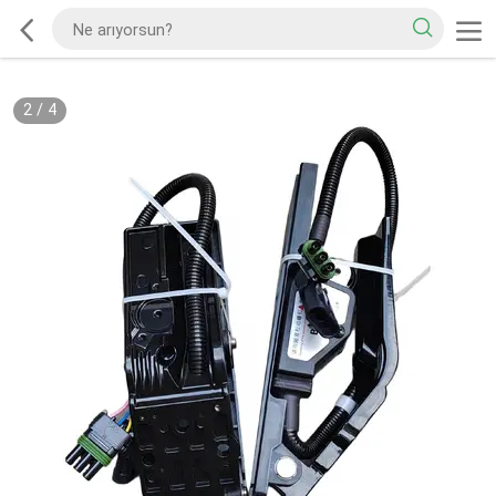
2
/
4