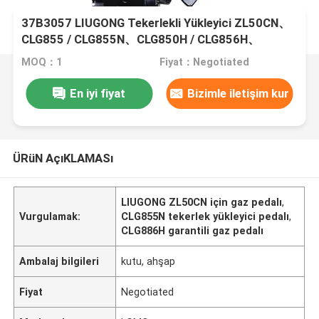
37B3057 LIUGONG Tekerlekli Yükleyici ZL50CN、
CLG855 / CLG855N、CLG850H / CLG856H、
CLG862H、CLG886H / CLG890H için Akselereatör
MOQ：1
Fiyat：Negotiated
Pedalı
En iyi fiyat
Bizimle iletişim kur
ÜRüN AçıKLAMASı
LIUGONG ZL50CN için gaz pedalı
,
Vurgulamak:
CLG855N tekerlek yükleyici pedalı
,
CLG886H garantili gaz pedalı
Ambalaj bilgileri
kutu, ahşap
Fiyat
Negotiated