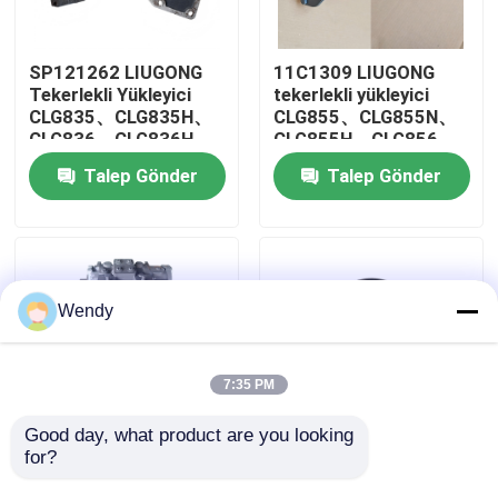
Hakkımızda
SP121262 LIUGONG
11C1309 LIUGONG
Tekerlekli Yükleyici
tekerlekli yükleyici
CLG835、CLG835H、
CLG855、CLG855N、
Fabrika turu
CLG836、CLG836H、
CLG855H、CLG856、
ZL30E、CLG855、
CLG850H、CLG860H
Talep Gönder
Talep Gönder
CLG862H、CLG870H
için soğutma pompası
Kalite kontrol
için Ara Flanş
assy
Bize Ulaşın
Wendy
Haberler
7:35 PM
Vakalar
Good day, what product are you looking 
for?
11C1132 LIUGONG
LIUGONG Lastikli
Lastik Tekerlekli
Yükleyici CLG835 /
Blog