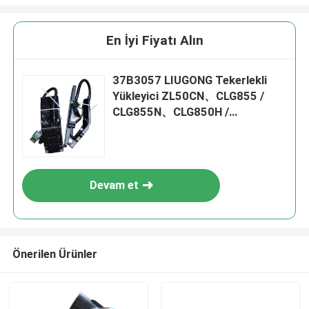
En İyi Fiyatı Alın
37B3057 LIUGONG Tekerlekli
Yükleyici ZL50CN、CLG855 /
CLG855N、CLG850H /
CLG856H、CLG862H、CLG886H
/ CLG890H için Akselereatör
Pedalı
Devam et
Önerilen Ürünler