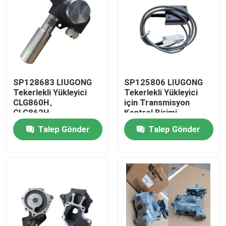
SP128683 LIUGONG
SP125806 LIUGONG
Tekerlekli Yükleyici
Tekerlekli Yükleyici
CLG860H、
için Transmisyon
CLG862H、
Kontrol Birimi
CLG862N、
CLG855、CLG856、
Talep Gönder
Talep Gönder
CLG870H、CLG888、
CLG850H、ZL50CN、
CLG890H、ZL50CN、
ZL50CNX、
ZL50CNX için Başlıca
CLG860H、
Ev
Pompa
CLG862H、
CLG862N、
CLG870H、CLG888、
Ürünler
CLG890H
videolar