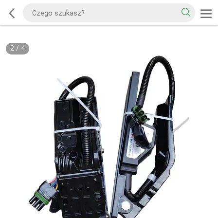
2
/
4