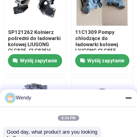
O nas
SP121262 Kołnierz
11C1309 Pompy
Wycieczka po fabryce
pośredni do ładowarki
chłodzące do
kołowej LIUGONG
ładowarki kołowej
CLG835, CLG835H,
LIUGONG CLG855、
Kontrola jakości
CLG836, CLG836H,
CLG855N、
Wyślij zapytanie
Wyślij zapytanie
ZL30E, CLG855,
CLG855H、CLG856、
CLG862H, CLG870H
CLG850H、CLG860H
Skontaktuj się z nami
Aktualności
Wendy
Sprawy
8:34 PM
Good day, what product are you looking 
Blog