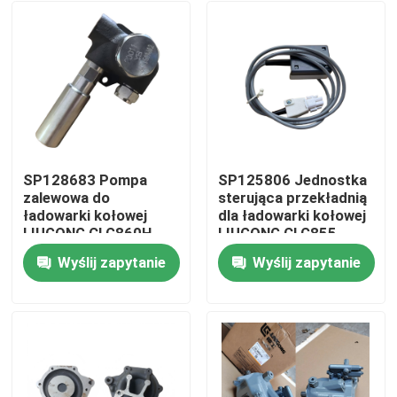
SP128683 Pompa
SP125806 Jednostka
zalewowa do
sterująca przekładnią
ładowarki kołowej
dla ładowarki kołowej
LIUGONG CLG860H,
LIUGONG CLG855、
CLG862H, CLG862N,
CLG856、CLG850H、
Wyślij zapytanie
Wyślij zapytanie
CLG870H, CLG888,
ZL50CN、ZL50CNX、
Dom
CLG890H, ZL50CN,
CLG860H、
ZL50CNX
CLG862H、
CLG862N、
Produkty
CLG870H、CLG888、
CLG890H
wideo