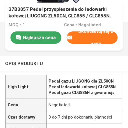
37B3057 Pedał przyspieszenia do ładowarki
kołowej LIUGONG ZL50CN, CLG855 / CLG855N,
CLG850H / CLG856H, CLG862H, CLG886H /
MOQ：1
Cena：Negotiated
CLG890H
Skontaktuj się z
Najlepsza cena
nami
OPIS PRODUKTU
Pedał gazu LIUGONG dla ZL50CN
,
High Light:
Pedał ładowarki kołowej CLG855N
,
Pedał gazu CLG886H z gwarancją
Cena
Negotiated
Czas dostawy
3 do 7 dni po dokonaniu płatności