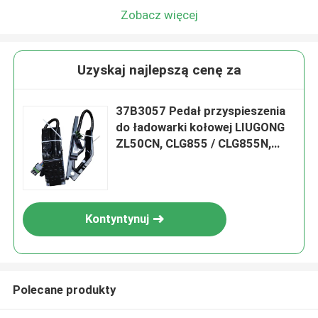
Zobacz więcej
Uzyskaj najlepszą cenę za
37B3057 Pedał przyspieszenia
do ładowarki kołowej LIUGONG
ZL50CN, CLG855 / CLG855N,
CLG850H / CLG856H, CLG862H,
CLG886H / CLG890H
Kontyntynuj
Polecane produkty