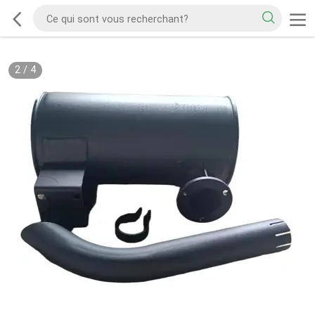
2
/
4