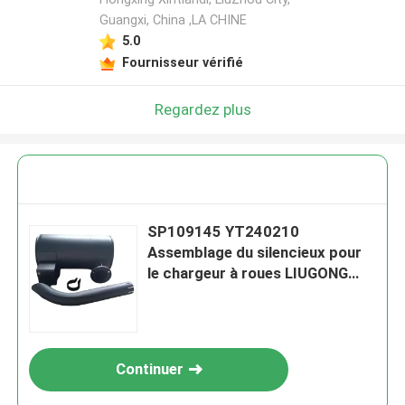
Guangxi, China ,LA CHINE
5.0
Fournisseur vérifié
Regardez plus
SP109145 YT240210
Assemblage du silencieux pour
le chargeur à roues LIUGONG
CLG855N / 856 / 856H / ZL50CN
/ 50CN-GNL Excavator
CLG920C/D Grader CLG418
Continuer