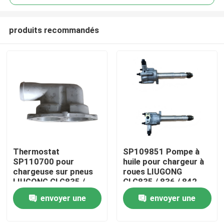
produits recommandés
Thermostat
SP109851 Pompe à
Maison
SP110700 pour
huile pour chargeur à
chargeuse sur pneus
roues LIUGONG
LIUGONG CLG835 /
CLG835 / 836 / 842
Produits
836 / 842
Excavateur
envoyer une
envoyer une
niveleuse/rouleau
CLG920C/D / 922D /
routier CLG418 /
925D
demande
demande
Vidéos
4180D / 612 / 614