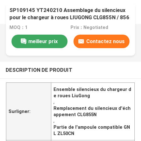
SP109145 YT240210 Assemblage du silencieux
pour le chargeur à roues LIUGONG CLG855N / 856
/ 856H / ZL50CN / 50CN-GNL Excavator
MOQ：1
Prix：Negotiated
CLG920C/D Grader CLG418
meilleur prix
Contactez nous
DESCRIPTION DE PRODUIT
Ensemble silencieux du chargeur d
e roues LiuGong
,
Remplacement du silencieux d'éch
Surligner:
appement CLG855N
,
Partie de l'ampoule compatible GN
L ZL50CN