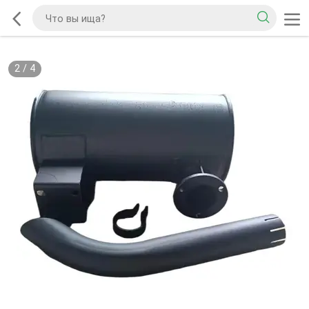
2
/
4