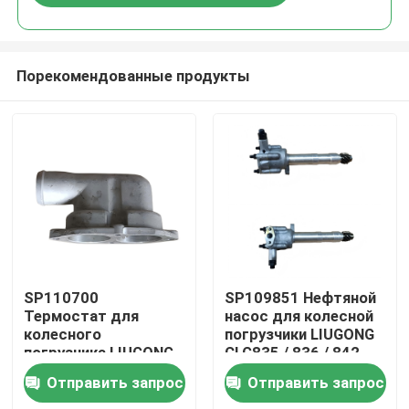
Порекомендованные продукты
Дом
SP110700
SP109851 Нефтяной
Термостат для
насос для колесной
колесного
погрузчики LIUGONG
Продукты
погрузчика LIUGONG
CLG835 / 836 / 842
CLG835/836/842,
экскаватор CLG920C
Отправить запрос
Отправить запрос
грейдера/дорожного
/ D / 922D / 925D
Видео
катка