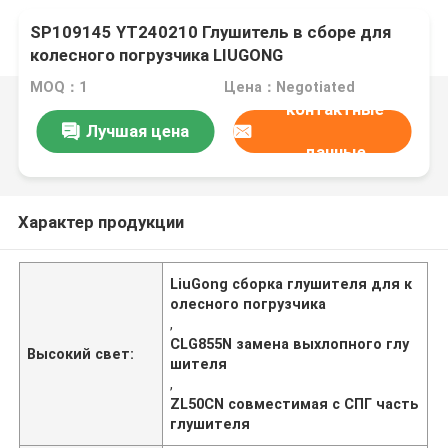
SP109145 YT240210 Глушитель в сборе для
колесного погрузчика LIUGONG
CLG855N/856/856H/ZL50CN/50CN-LNG
MOQ：1
Цена：Negotiated
Экскаватор CLG920C/D Грейдер CLG418
контактные
Лучшая цена
данные
Характер продукции
LiuGong сборка глушителя для к
олесного погрузчика
,
CLG855N замена выхлопного глу
Высокий свет:
шителя
,
ZL50CN совместимая с СПГ часть
глушителя