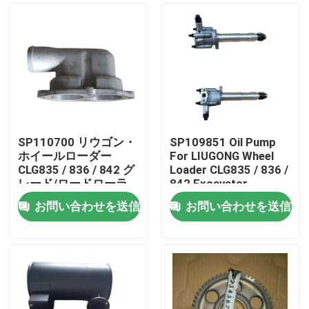
SP110700 リウゴン・
SP109851 Oil Pump
ホイールローダー
For LIUGONG Wheel
CLG835 / 836 / 842 グ
Loader CLG835 / 836 /
レード/ロードローラ
842 Excavator
ー CLG418 / 4180D /
CLG920C/D / 922D /
お問い合わせを送信
お問い合わせを送信
612 / 614 のための温
925D オイル・ポンプ
家
度計
プロダクト
ビデオ