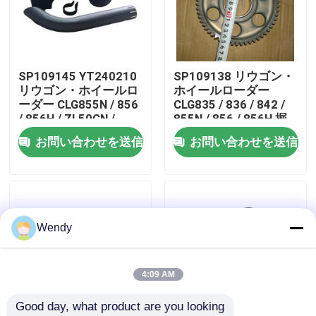
私達について
SP109145 YT240210
SP109138 リウゴン・
工場旅行
リウゴン・ホイールロ
ホイールローダー
ーダー CLG855N / 856
CLG835 / 836 / 842 /
/ 856H / ZL50CN /
855N / 856 / 856H 掘
品質管理
50CN-LNG 掘削機
削機 CLG920C / D /
お問い合わせを送信
お問い合わせを送信
CLG920C/D 格付け機
922D / 925Dのための
CLG418のためのサイ
注射ポンプギア
私達に連絡しなさい
レンサー組
ニュース
Wendy
場合
4:09 AM
Good day, what product are you looking 
ブログ