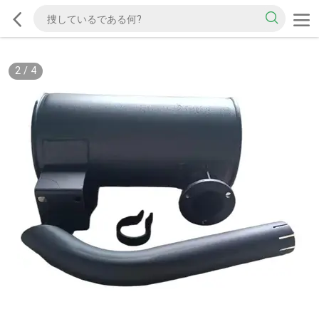
2
/
4