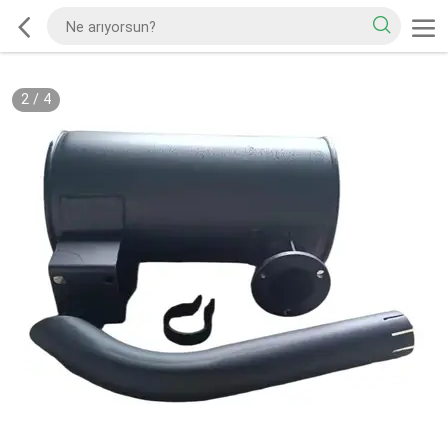
2
/
4