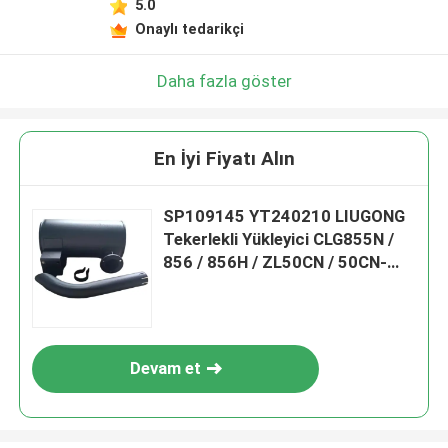
5.0
Onaylı tedarikçi
Daha fazla göster
En İyi Fiyatı Alın
SP109145 YT240210 LIUGONG
Tekerlekli Yükleyici CLG855N /
856 / 856H / ZL50CN / 50CN-
LNG Kazıcı CLG920C/D Silencer
Assembly CLG418
Devam et