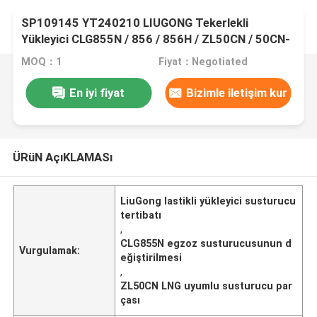
SP109145 YT240210 LIUGONG Tekerlekli
Yükleyici CLG855N / 856 / 856H / ZL50CN / 50CN-
LNG Kazıcı CLG920C/D Silencer Assembly CLG418
MOQ：1
Fiyat：Negotiated
En iyi fiyat
Bizimle iletişim kur
ÜRüN AçıKLAMASı
LiuGong lastikli yükleyici susturucu
tertibatı
,
CLG855N egzoz susturucusunun d
Vurgulamak:
eğiştirilmesi
,
ZL50CN LNG uyumlu susturucu par
çası