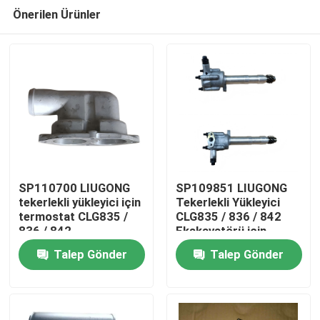
Önerilen Ürünler
SP110700 LIUGONG
SP109851 LIUGONG
tekerlekli yükleyici için
Tekerlekli Yükleyici
termostat CLG835 /
CLG835 / 836 / 842
Ev
836 / 842
Ekskavatörü için
sınıflandırıcı/yol yuvası
Petrol Pompası
Talep Gönder
Talep Gönder
CLG418 / 4180D / 612
CLG920C / D / 922D /
Ürünler
/ 614
925D
videolar