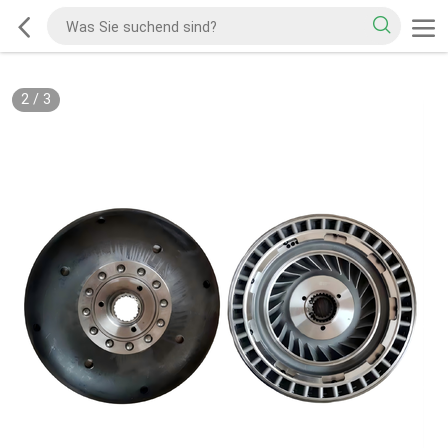
2
/
3