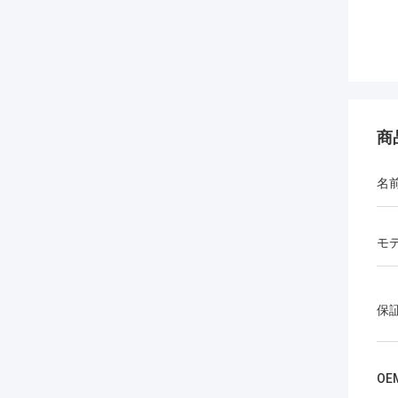
商
名
モ
保
OE