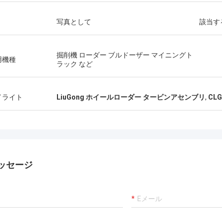
写真として
該当す
掘削機 ローダー ブルドーザー マイニングト
用機種
ラック など
イライト
LiuGong ホイールローダー タービンアセンブリ
,
CL
ッセージ