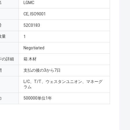
名
LGMC
CE, ISO9001
号
52C0183
数量
1
Negotiated
ジの詳細
箱 木材
間
支払の後の3から7日
L/C、T/T、ウェスタンユニオン、マネーグ
ラム
力
500000単位1年