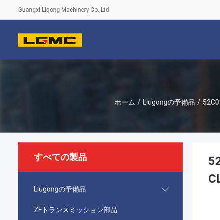
Guangxi Ligong Machinery Co.,Ltd
ホーム
/
Liugongの予備品
/
52C
すべての製品
5
C
Liugongの予備品
ZFトランスミッション部品