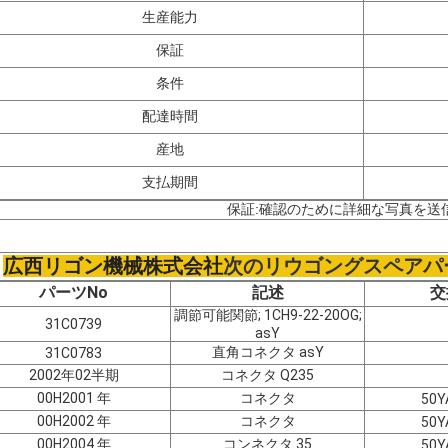
生産能力
保証
条件
配達時間
産地
支払期間
保証:
確認のために詳細な写真を送
広西リゴン機械株式会社
次のリウゴングスペアパ
パーツNo
記述
交
調節可能関節; 1CH9-22-20OG;
31C0739
asY
直角コネクタ asY
31C0783
2002年02半期
コネクタ Q235
00H2001 年
コネクタ
50Y
00H2002 年
コネクタ
50Y
00H2004 年
コンネクタ 35
50Y