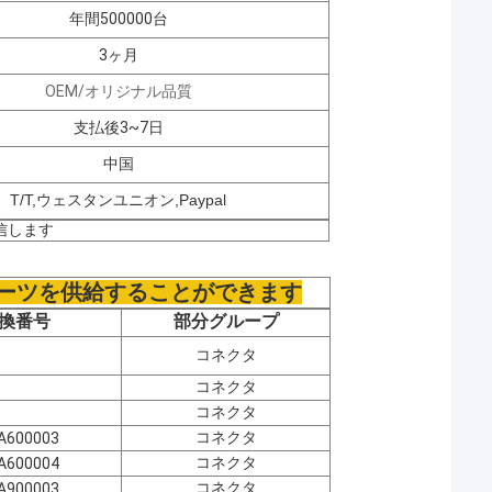
年間500000台
3ヶ月
OEM/オリジナル品質
支払後3~7日
中国
T/T,ウェスタンユニオン,Paypal
信します
ーツを供給することができます
換番号
部分グループ
コネクタ
コネクタ
コネクタ
コネクタ
A600003
コネクタ
A600004
コネクタ
A900003