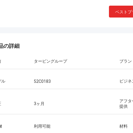
ベストプ
品の詳細
前
タービングループ
ブラン
デル
ビジネ
52C0183
アフタ
証
3ヶ月
提供
利用可能
材料
M