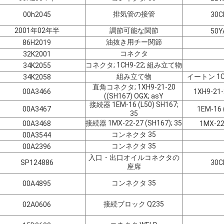
排気管の接管
00h2045
30C
2001年02年半
調節可能な関節
50Y
油抜き用チー関節
86H2019
コネクタ
32K2001
コネクタ; 1CH9-22; 組み立て物
34K2055
組み立て物
イートン 1CH
34K2058
直角コネクタ; 1XH9-21-20
00A3466
1XH9-21-
((SH167) OGX; asY
接続器 1EM-16 (L50) SH167;
00A3467
1EM-16 
35
接続器 1MX-22-27 (SH167); 35
00A3468
1MX-22
コンネクタ 35
00A3544
コンネクタ 35
00A2396
入口・出口オイルコネクタの
SP124886
30C
座席
コンネクタ 35
00A4895
接続ブロック Q235
02A0606