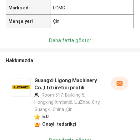
Marka adı
LGMC
Menşe yeri
Çin
Daha fazla göster
Hakkımızda
Guangxi Ligong Machinery
Co.,Ltd üretici profili
Room 517, Building 5,
Hongxing Xintiandi, LiuZhou City,
Guangxi, China ,Çin
5.0
Onaylı tedarikçi