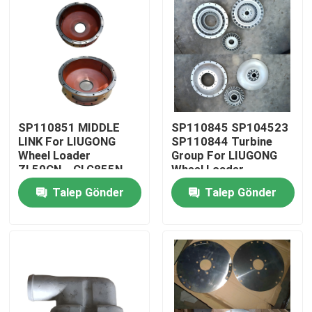
SP110851 MIDDLE
SP110845 SP104523
LINK For LIUGONG
SP110844 Turbine
Wheel Loader
Group For LIUGONG
ZL50CN、CLG855N、
Wheel Loader
CLG856、CLG860H
CLG835、CLG836、
Talep Gönder
Talep Gönder
CLG870H、CLG888
ZL50CN ZL30E
CLG888、CLG890
Ev
Ürünler
videolar