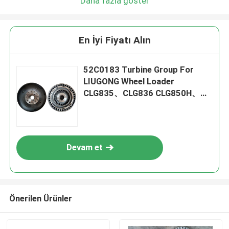
Daha fazla göster
En İyi Fiyatı Alın
52C0183 Turbine Group For
LIUGONG Wheel Loader
CLG835、CLG836 CLG850H、
CLG855N、CLG856 CLG870H
Devam et
Önerilen Ürünler