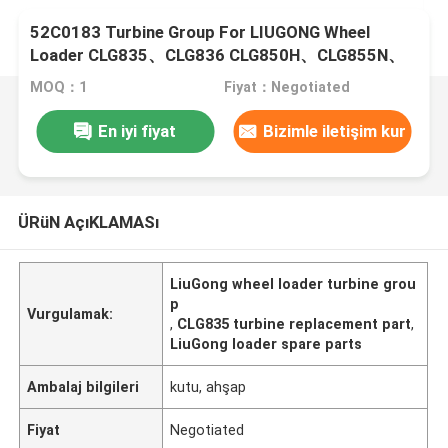
52C0183 Turbine Group For LIUGONG Wheel
Loader CLG835、CLG836 CLG850H、CLG855N、
CLG856 CLG870H
MOQ：1
Fiyat：Negotiated
En iyi fiyat
Bizimle iletişim kur
ÜRüN AçıKLAMASı
LiuGong wheel loader turbine grou
p
Vurgulamak:
,
CLG835 turbine replacement part
,
LiuGong loader spare parts
Ambalaj bilgileri
kutu, ahşap
Fiyat
Negotiated