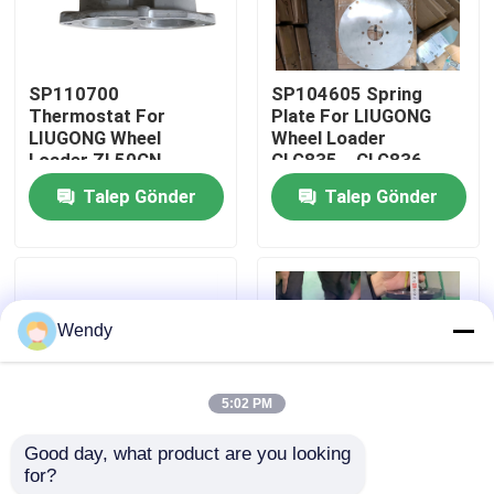
Hakkımızda
SP110700
SP104605 Spring
Thermostat For
Plate For LIUGONG
Fabrika turu
LIUGONG Wheel
Wheel Loader
Loader ZL50CN、
CLG835、CLG836、
CLG855N、CLG856
ZL30E CLG855、
Talep Gönder
Talep Gönder
Kalite kontrol
CLG835、CLG836
CLG855N CLG888、
Excavator CLG920E、
CLG890
CLG925E
Bize Ulaşın
Wendy
Haberler
5:02 PM
Vakalar
Good day, what product are you looking 
for?
52C0183 Turbine
51C0061X1 Rear Axle
Blog