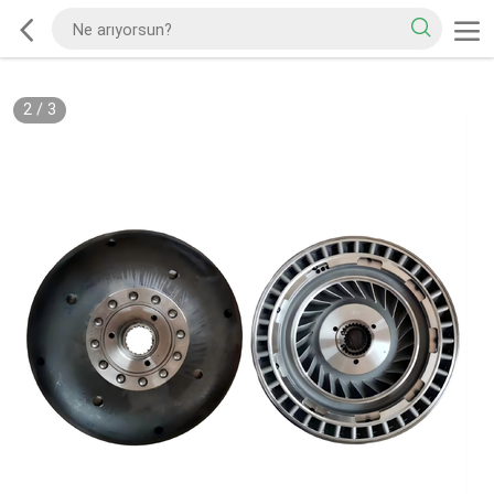
2
/
3