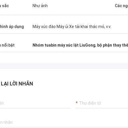
 sắc
Như ảnh
Các ng
hình áp dụng
Máy xúc đào Máy ủi Xe tải khai thác mỏ, v.v.
 nổi bật
Nhóm tuabin máy xúc lật LiuGong
,
bộ phận thay th
 LẠI LỜI NHẮN