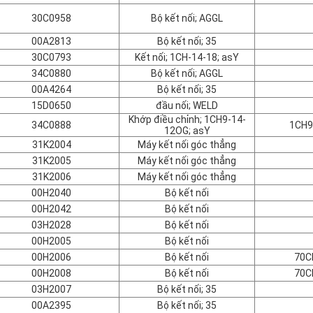
30C0958
Bộ kết nối; AGGL
00A2813
Bộ kết nối; 35
30C0793
Kết nối; 1CH-14-18; asY
34C0880
Bộ kết nối; AGGL
00A4264
Bộ kết nối; 35
15D0650
đầu nối; WELD
Khớp điều chỉnh; 1CH9-14-
34C0888
1CH9
12OG; asY
31K2004
Máy kết nối góc thẳng
31K2005
Máy kết nối góc thẳng
31K2006
Máy kết nối góc thẳng
00H2040
Bộ kết nối
00H2042
Bộ kết nối
03H2028
Bộ kết nối
00H2005
Bộ kết nối
00H2006
Bộ kết nối
70C
00H2008
Bộ kết nối
70C
03H2007
Bộ kết nối; 35
00A2395
Bộ kết nối; 35