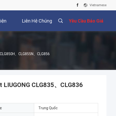
Vietnamese
iện
Liên Hệ Chúng
Yêu Cầu Báo Giá
Tôi
36 CLG850H、CLG855N、CLG856
 lật LIUGONG CLG835、CLG836
c
Trung Quốc