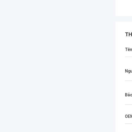
TH
Tê
Ngư
Bảo
OE