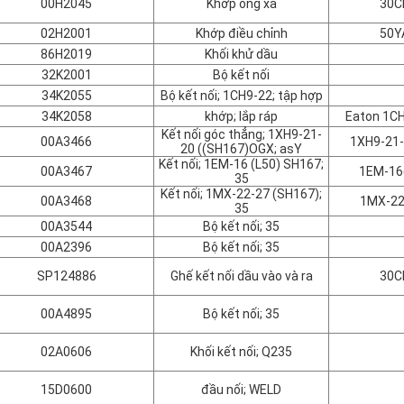
00H2045
Khớp ống xả
30C
02H2001
Khớp điều chỉnh
50Y
86H2019
Khối khử dầu
32K2001
Bộ kết nối
34K2055
Bộ kết nối; 1CH9-22; tập hợp
34K2058
khớp; lắp ráp
Eaton 1C
Kết nối góc thẳng; 1XH9-21-
00A3466
1XH9-21
20 ((SH167)OGX; asY
Kết nối; 1EM-16 (L50) SH167;
00A3467
1EM-16
35
Kết nối; 1MX-22-27 (SH167);
00A3468
1MX-22
35
00A3544
Bộ kết nối; 35
00A2396
Bộ kết nối; 35
SP124886
Ghế kết nối dầu vào và ra
30C
00A4895
Bộ kết nối; 35
02A0606
Khối kết nối; Q235
15D0600
đầu nối; WELD