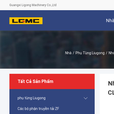
Guangxi Ligong Machinery Co.,Ltd
Nh
Nhà
/
Phụ Tùng Liugong
/
Nh
Tất Cả Sản Phẩm
N
C
phụ tùng Liugong
Các bộ phận truyền tải ZF