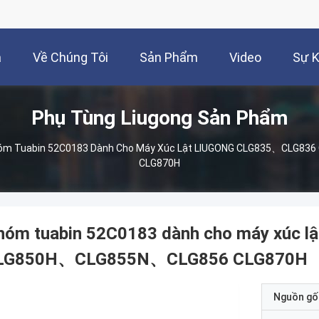
à
Về Chúng Tôi
Sản Phẩm
Video
Sự K
Phụ Tùng Liugong Sản Phẩm
óm Tuabin 52C0183 Dành Cho Máy Xúc Lật LIUGONG CLG835、CLG8
CLG870H
hóm tuabin 52C0183 dành cho máy xúc
LG850H、CLG855N、CLG856 CLG870H
Nguồn gố