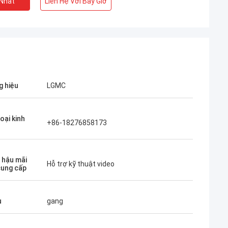
 Nhất
Liên Hệ Với Bây Giờ
 hiệu
LGMC
oại kinh
+86-18276858173
ụ hậu mãi
Hỗ trợ kỹ thuật video
ung cấp
u
gang