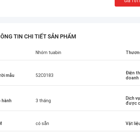
Giá Tốt
ÔNG TIN CHI TIẾT SẢN PHẨM
n
Nhóm tuabin
Thương
Điện th
ời mẫu
52C0183
doanh
Dịch v
 hành
3 tháng
được c
M
có sẵn
Vật liệ