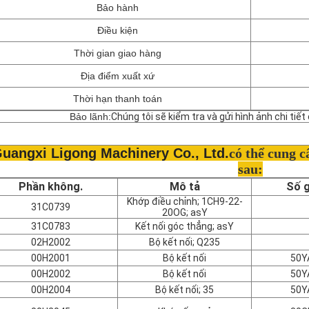
Bảo hành
Điều kiện
Thời gian giao hàng
Địa điểm xuất xứ
Thời hạn thanh toán
Bảo lãnh:
Chúng tôi sẽ kiểm tra và gửi hình ảnh chi ti
uangxi Ligong Machinery Co., Ltd.
có thể cung 
sau:
Phần không.
Mô tả
Số g
Khớp điều chỉnh; 1CH9-22-
31C0739
20OG; asY
31C0783
Kết nối góc thẳng; asY
02H2002
Bộ kết nối; Q235
00H2001
Bộ kết nối
50Y
00H2002
Bộ kết nối
50Y
00H2004
Bộ kết nối; 35
50Y