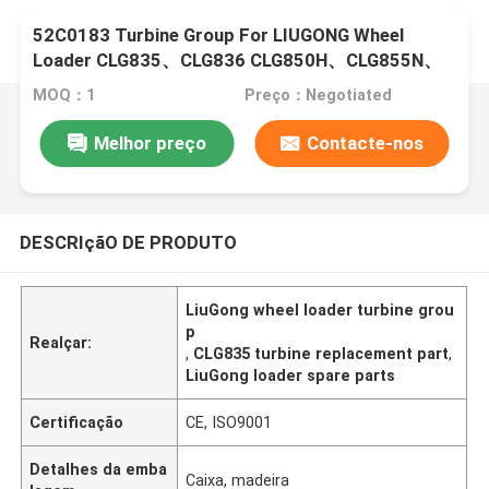
52C0183 Turbine Group For LIUGONG Wheel
Loader CLG835、CLG836 CLG850H、CLG855N、
CLG856 CLG870H
MOQ：1
Preço：Negotiated
Melhor preço
Contacte-nos
DESCRIçãO DE PRODUTO
LiuGong wheel loader turbine grou
p
Realçar:
,
CLG835 turbine replacement part
,
LiuGong loader spare parts
Certificação
CE, ISO9001
Detalhes da emba
Caixa, madeira