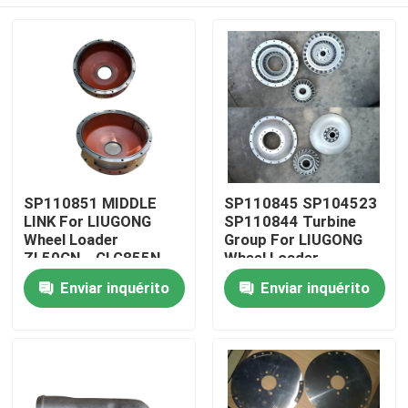
SP110851 MIDDLE
SP110845 SP104523
LINK For LIUGONG
SP110844 Turbine
Wheel Loader
Group For LIUGONG
ZL50CN、CLG855N、
Wheel Loader
CLG856、CLG860H
CLG835、CLG836、
Casa
Enviar inquérito
Enviar inquérito
CLG870H、CLG888
ZL50CN ZL30E
CLG888、CLG890
Produtos
Vídeos