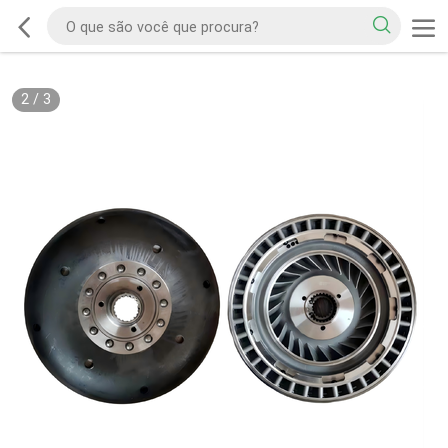
2
/
3