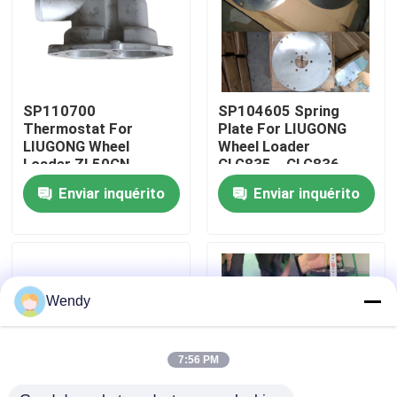
Sobre nós
Excursão da fábrica
SP110700
SP104605 Spring
Thermostat For
Plate For LIUGONG
LIUGONG Wheel
Wheel Loader
Controle da qualidade
Loader ZL50CN、
CLG835、CLG836、
CLG855N、CLG856
ZL30E CLG855、
Enviar inquérito
Enviar inquérito
CLG835、CLG836
CLG855N CLG888、
Excavator CLG920E、
CLG890
Contacte-nos
CLG925E
Notícia
Wendy
Casos
7:56 PM
Blogue