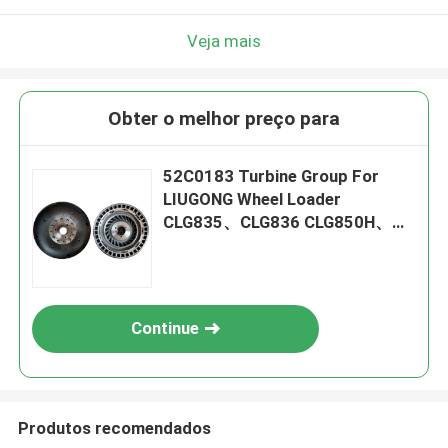
Veja mais
Obter o melhor preço para
52C0183 Turbine Group For
LIUGONG Wheel Loader
CLG835、CLG836 CLG850H、
CLG855N、CLG856 CLG870H
Continue
Produtos recomendados