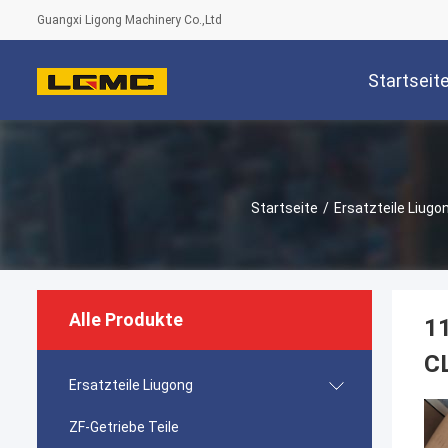
Guangxi Ligong Machinery Co.,Ltd
Startseit
Startseite
/
Ersatzteile Liugo
Alle Produkte
1
C
Ersatzteile Liugong
ZF-Getriebe Teile