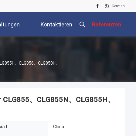
German
altungen
Kontaktieren
Referenzen
Sie Uns
N、CLG855H、CLG856、CLG850H、
ader CLG855、CLG855N、CLG855H、
sort
China