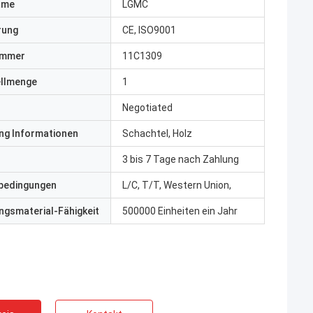
ame
LGMC
erung
CE, ISO9001
ummer
11C1309
ellmenge
1
Negotiated
ng Informationen
Schachtel, Holz
3 bis 7 Tage nach Zahlung
bedingungen
L/C, T/T, Western Union,
gsmaterial-Fähigkeit
500000 Einheiten ein Jahr