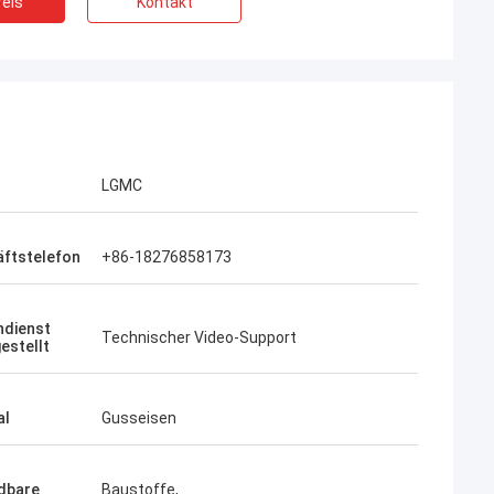
eis
Kontakt
LGMC
ftstelefon
+86-18276858173
dienst
Technischer Video-Support
estellt
al
Gusseisen
dbare
Baustoffe,