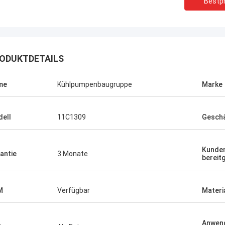
Bestpr
ODUKTDETAILS
me
Kühlpumpenbaugruppe
Marke
ell
11C1309
Geschä
Kunden
antie
3 Monate
bereitg
M
Verfügbar
Materi
Anwen