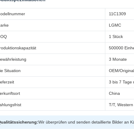
odellnummer
11C1309
arke
LGMC
MOQ
1 Stück
roduktionskapazität
500000 Einhe
ewährleistung
3 Monate
ie Situation
OEM/Original
ieferzeit
3 bis 7 Tage
erkunftsort
China
ahlungsfrist
T/T, Western
ualitätssicherung:
Wir überprüfen und senden detaillierte Bilder an 