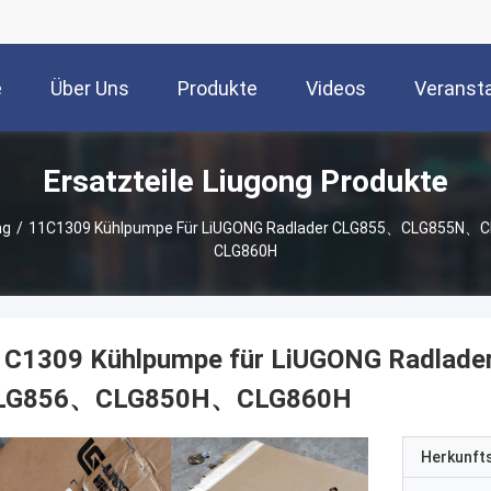
e
Über Uns
Produkte
Videos
Veranst
Ersatzteile Liugong Produkte
ng
/
11C1309 Kühlpumpe Für LiUGONG Radlader CLG855、CLG855
CLG860H
1C1309 Kühlpumpe für LiUGONG Radl
LG856、CLG850H、CLG860H
Herkunft