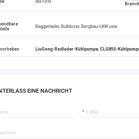
be
Als Foto
Branc
wendbare
Baggerlader, Bulldozer, Bergbau-LKW usw.
elle
vorheben
LiuGong-Radlader-Kühlpumpe
,
CLG855-Kühlpump
NTERLASS EINE NACHRICHT