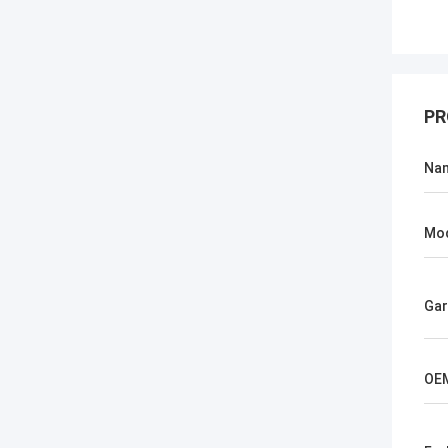
PR
Na
Mod
Gar
OE