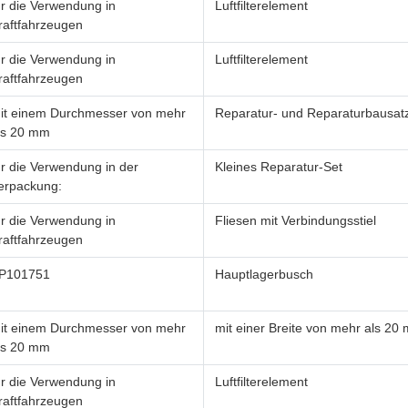
ür die Verwendung in
Luftfilterelement
raftfahrzeugen
ür die Verwendung in
Luftfilterelement
raftfahrzeugen
it einem Durchmesser von mehr
Reparatur- und Reparaturbausat
ls 20 mm
ür die Verwendung in der
Kleines Reparatur-Set
erpackung:
ür die Verwendung in
Fliesen mit Verbindungsstiel
raftfahrzeugen
P101751
Hauptlagerbusch
it einem Durchmesser von mehr
mit einer Breite von mehr als 20
ls 20 mm
ür die Verwendung in
Luftfilterelement
raftfahrzeugen