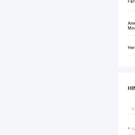
Far
An
Mod
Her
HI