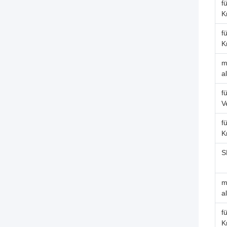
f
K
f
K
m
a
f
V
f
K
S
m
a
f
K