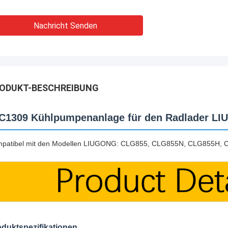
Nachricht Senden
ODUKT-BESCHREIBUNG
C1309 Kühlpumpenanlage für den Radlader L
patibel mit den Modellen LIUGONG: CLG855, CLG855N, CLG855H,
duktspezifikationen