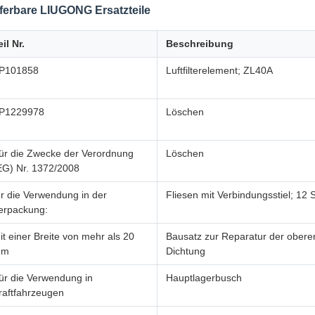
ferbare LIUGONG Ersatzteile
eil Nr.
Beschreibung
P101858
Luftfilterelement; ZL40A
P1229978
Löschen
ür die Zwecke der Verordnung
Löschen
EG) Nr. 1372/2008
ür die Verwendung in der
Fliesen mit Verbindungsstiel; 12 
erpackung:
it einer Breite von mehr als 20
Bausatz zur Reparatur der obere
mm
Dichtung
ür die Verwendung in
Hauptlagerbusch
raftfahrzeugen