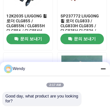
우리에 대하여
12K2035 LIUGONG 휠
SP237772 LIUGONG
로더 CLG855 /
휠 로더 CLG833 /
CLG855N / CLG855H
CLG833H CLG835 /
공장 여행
CLG856 / CLG856H
CLG835H CLG836 /
CLG50CN / CLG50C를
CLG836H ZL30E /
문의 보내기
문의 보내기
위한 다중 방향 밸브
ZL30F에 대한 제어 밸
품질 관리
브 조립
연락주세요
Wendy
뉴스
2:17 AM
경우
Good day, what product are you looking 
for?
SP161058 류건 휠 로
41A0876 LIUGONG 휠
더 CLG855 / CLG855N
로더 CLG835 /
블로그