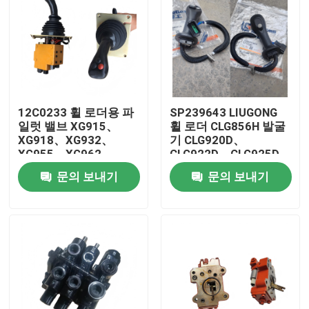
12C0233 휠 로더용 파
SP239643 LIUGONG
일럿 밸브 XG915、
휠 로더 CLG856H 발굴
XG918、XG932、
기 CLG920D、
XG955、XG962、
CLG922D、CLG925D
XG982 예비 부품
CLG933E、CLG936D、
문의 보내기
문의 보내기
CLG939E
집
제품
화면