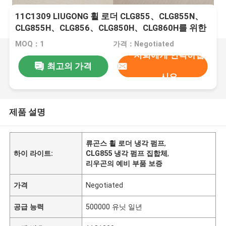
11C1309 LIUGONG 휠 로더 CLG855、CLG855N、
CLG855H、CLG856、CLG850H、CLG860H를 위한
냉각 펌프
MOQ：1
가격：Negotiated
저희에게 연락하십
최고의 가격
시오
제품 설명
류곤스 휠 로더 냉각 펌프
,
하이 라이트:
CLG855 냉각 펌프 집합체
,
리우곤의 예비 부품 보증
가격
Negotiated
공급 능력
500000 유닛 일년