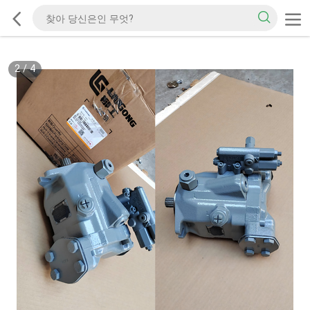
2
/
4