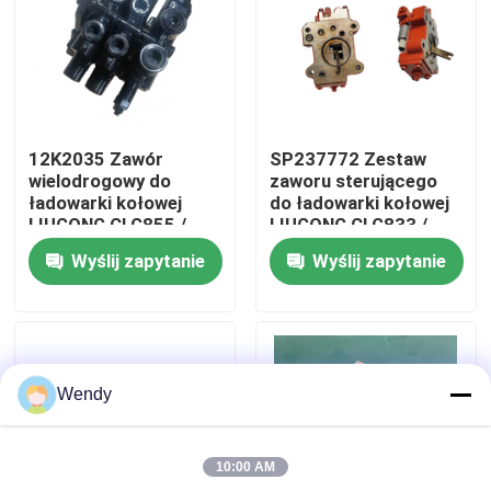
O nas
Wycieczka po fabryce
12K2035 Zawór
SP237772 Zestaw
wielodrogowy do
zaworu sterującego
Kontrola jakości
ładowarki kołowej
do ładowarki kołowej
LIUGONG CLG855 /
LIUGONG CLG833 /
CLG855N / CLG855H
CLG833H CLG835 /
Wyślij zapytanie
Wyślij zapytanie
CLG856 / CLG856H
CLG835H CLG836 /
Skontaktuj się z nami
CLG50CN / CLG50C
CLG836H ZL30E /
ZL30F
Aktualności
Wendy
Sprawy
10:00 AM
Blog