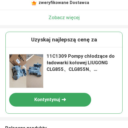
zweryfikowane Dostawca
Zobacz więcej
Uzyskaj najlepszą cenę za
11C1309 Pompy chłodzące do
ładowarki kołowej LIUGONG
CLG855、CLG855N、
CLG855H、CLG856、
CLG850H、CLG860H
Kontyntynuj
Polecane produkty