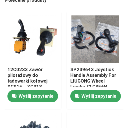
12C0233 Zawór
SP239643 Joystick
pilotażowy do
Handle Assembly For
ładowarki kołowej
LIUGONG Wheel
XG915、XG918、
Loader CLG856H
Dom
XG932、XG955、
Excavator CLG920D、
Wyślij zapytanie
Wyślij zapytanie
XG962、XG982
CLG922D、CLG925D
Części zamienne
CLG933E、CLG936D、
Produkty
CLG939E
wideo