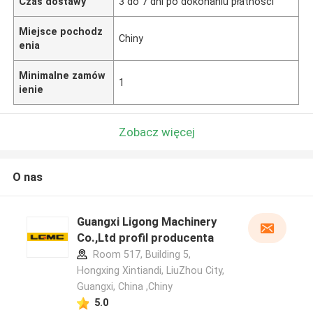
Czas dostawy
3 do 7 dni po dokonaniu płatności
Miejsce pochodz
Chiny
enia
Minimalne zamów
1
ienie
Zobacz więcej
O nas
Guangxi Ligong Machinery
Co.,Ltd profil producenta
Room 517, Building 5,
Hongxing Xintiandi, LiuZhou City,
Guangxi, China ,Chiny
5.0