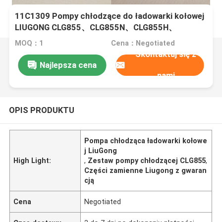
11C1309 Pompy chłodzące do ładowarki kołowej
LIUGONG CLG855、CLG855N、CLG855H、
CLG856、CLG850H、CLG860H
MOQ：1
Cena：Negotiated
Skontaktuj się z
Najlepsza cena
nami
OPIS PRODUKTU
Pompa chłodząca ładowarki kołowe
j LiuGong
High Light:
,
Zestaw pompy chłodzącej CLG855
,
Części zamienne Liugong z gwaran
cją
Cena
Negotiated