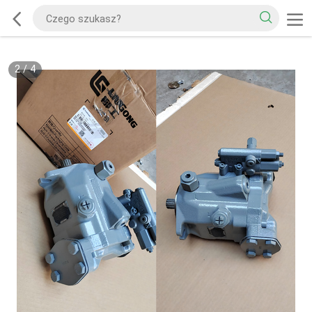
2
/
4